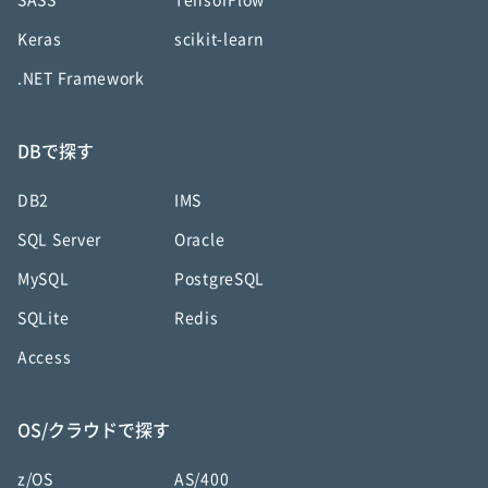
SASS
TensorFlow
Keras
scikit-learn
.NET Framework
DBで探す
DB2
IMS
SQL Server
Oracle
MySQL
PostgreSQL
SQLite
Redis
Access
OS/クラウドで探す
z/OS
AS/400