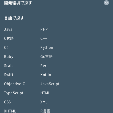
開発環境で探す
言語で探す
Java
PHP
C言語
C++
C#
Python
Ruby
Go言語
Scala
Perl
Swift
Kotlin
Objective-C
JavaScript
TypeScript
HTML
CSS
XML
XHTML
R言語