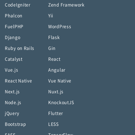
CodeIgniter
Zend Framework
Phalcon
Yii
FuelPHP
WordPress
Django
Flask
Ruby on Rails
Gin
Catalyst
React
Vue.js
Angular
React Native
Vue Native
Next.js
Nuxt.js
Node.js
KnockoutJS
jQuery
Flutter
Bootstrap
LESS