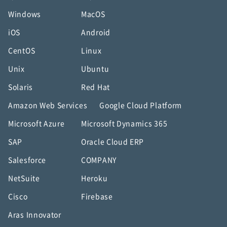
Windows
MacOS
iOS
Android
CentOS
Linux
Unix
Ubuntu
Solaris
Red Hat
Amazon Web Services
Google Cloud Platform
Microsoft Azure
Microsoft Dynamics 365
SAP
Oracle Cloud ERP
Salesforce
COMPANY
NetSuite
Heroku
Cisco
Firebase
Aras Innovator