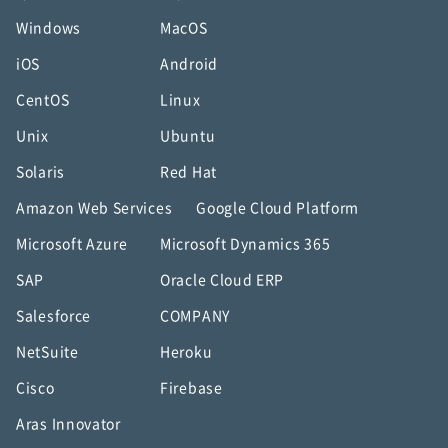
Windows
MacOS
iOS
Android
CentOS
Linux
Unix
Ubuntu
Solaris
Red Hat
Amazon Web Services
Google Cloud Platform
Microsoft Azure
Microsoft Dynamics 365
SAP
Oracle Cloud ERP
Salesforce
COMPANY
NetSuite
Heroku
Cisco
Firebase
Aras Innovator