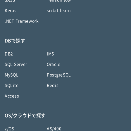
SASS
TensorFlow
Keras
scikit-learn
.NET Framework
DBで探す
DB2
IMS
SQL Server
Oracle
MySQL
PostgreSQL
SQLite
Redis
Access
OS/クラウドで探す
z/OS
AS/400