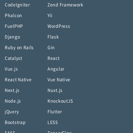
CodeIgniter
Zend Framework
Phalcon
Yii
FuelPHP
WordPress
Django
Flask
Ruby on Rails
Gin
Catalyst
React
Vue.js
Angular
React Native
Vue Native
Next.js
Nuxt.js
Node.js
KnockoutJS
jQuery
Flutter
Bootstrap
LESS