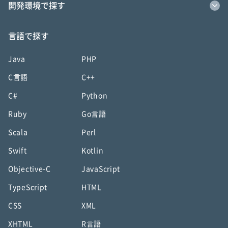
開発環境で探す
言語で探す
Java
PHP
C言語
C++
C#
Python
Ruby
Go言語
Scala
Perl
Swift
Kotlin
Objective-C
JavaScript
TypeScript
HTML
CSS
XML
XHTML
R言語