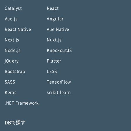
Catalyst
React
Vue.js
Angular
React Native
Vue Native
Next.js
Nuxt.js
Node.js
KnockoutJS
jQuery
Flutter
Bootstrap
LESS
SASS
TensorFlow
Keras
scikit-learn
.NET Framework
DBで探す