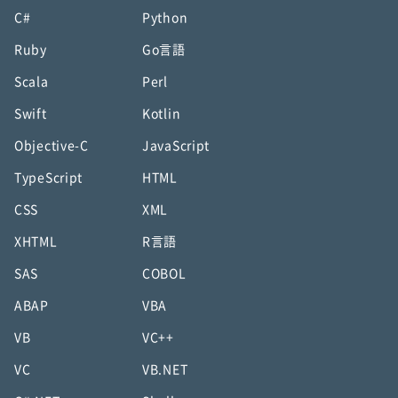
C#
Python
Ruby
Go言語
Scala
Perl
Swift
Kotlin
Objective-C
JavaScript
TypeScript
HTML
CSS
XML
XHTML
R言語
SAS
COBOL
ABAP
VBA
VB
VC++
VC
VB.NET