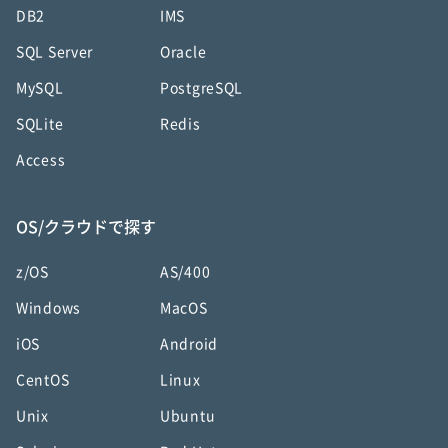
DB2
IMS
SQL Server
Oracle
MySQL
PostgreSQL
SQLite
Redis
Access
OS/クラウドで探す
z/OS
AS/400
Windows
MacOS
iOS
Android
CentOS
Linux
Unix
Ubuntu