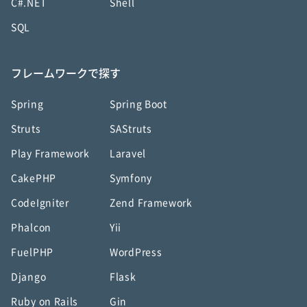
C#.NET
Shell
SQL
フレームワークで探す
Spring
Spring Boot
Struts
SAStruts
Play Framework
Laravel
CakePHP
Symfony
CodeIgniter
Zend Framework
Phalcon
Yii
FuelPHP
WordPress
Django
Flask
Ruby on Rails
Gin