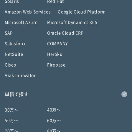
Solaris
Red Hat
Amazon Web Services
Google Cloud Platform
Microsoft Azure
Microsoft Dynamics 365
SAP
Oracle Cloud ERP
Salesforce
COMPANY
NetSuite
Heroku
Cisco
Firebase
Aras Innovator
単価で探す
30万〜
40万〜
50万〜
60万〜
70万〜
80万〜