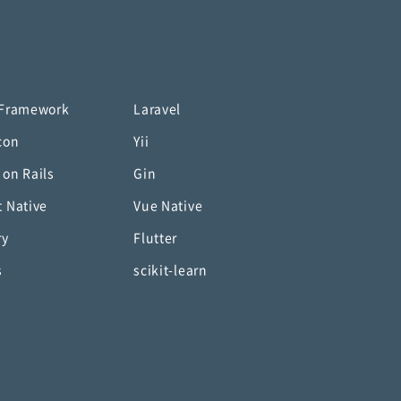
 Framework
Laravel
con
Yii
 on Rails
Gin
t Native
Vue Native
ry
Flutter
s
scikit-learn