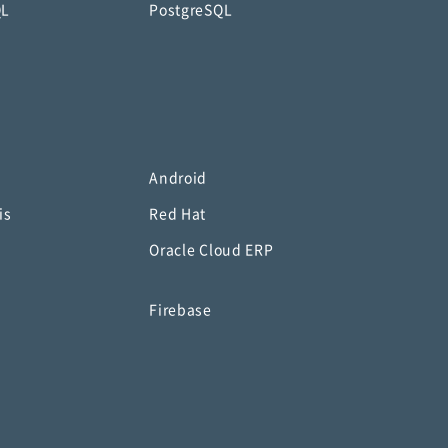
QL
PostgreSQL
Android
is
Red Hat
Oracle Cloud ERP
o
Firebase