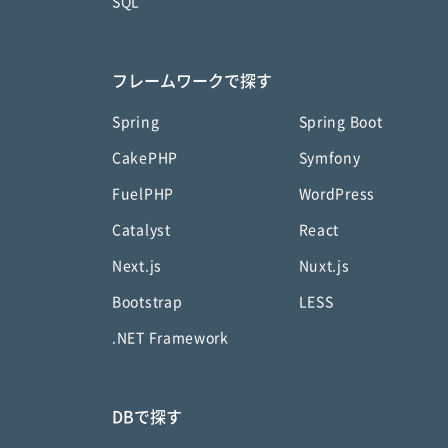
SQL
フレームワークで探す
Spring
Spring Boot
CakePHP
Symfony
FuelPHP
WordPress
Catalyst
React
Next.js
Nuxt.js
Bootstrap
LESS
.NET Framework
DBで探す