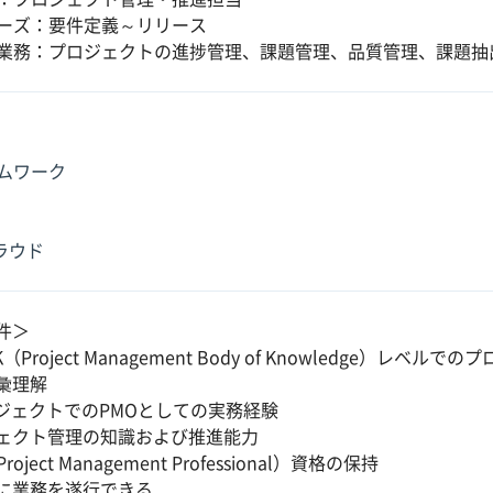
ーズ：要件定義～リリース
業務：プロジェクトの進捗管理、課題管理、品質管理、課題抽
ムワーク
クラウド
件＞
（Project Management Body of Knowledge）レ
彙理解
ロジェクトでのPMOとしての実務経験
ェクト管理の知識および推進能力
oject Management Professional）資格の保持
に業務を遂行できる