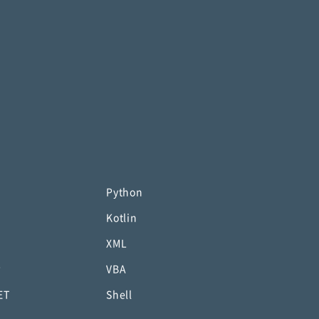
Python
Kotlin
XML
P
VBA
ET
Shell