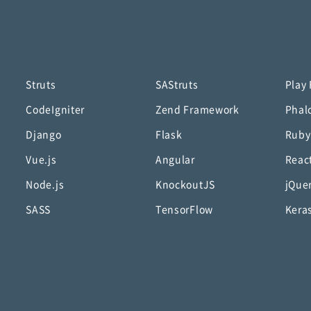
Struts
SAStruts
Play
CodeIgniter
Zend Framework
Phal
Django
Flask
Ruby
Vue.js
Angular
Reac
Node.js
KnockoutJS
jQue
SASS
TensorFlow
Kera