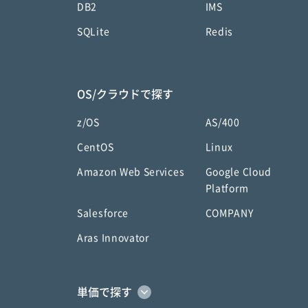
DB2
IMS
SQLite
Redis
OS/クラウドで探す
z/OS
AS/400
CentOS
Linux
Amazon Web Services
Google Cloud
Platform
Salesforce
COMPANY
Aras Innovator
単価で探す