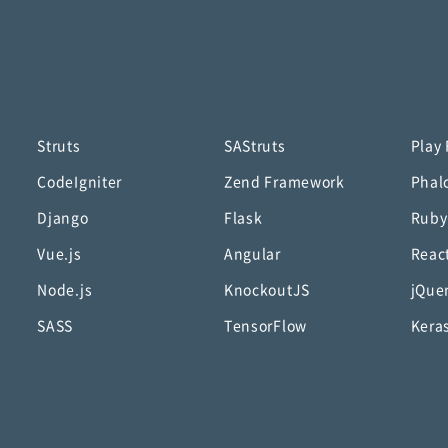
Struts
SAStruts
Play
CodeIgniter
Zend Framework
Phal
Django
Flask
Ruby
Vue.js
Angular
Reac
Node.js
KnockoutJS
jQue
SASS
TensorFlow
Kera