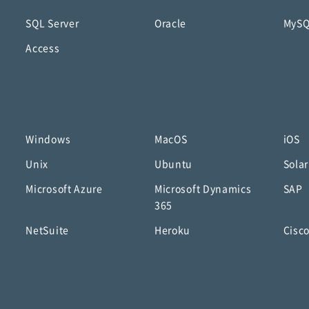
SQL Server
Oracle
MyS
Access
Windows
MacOS
iOS
Unix
Ubuntu
Solar
Microsoft Azure
Microsoft Dynamics
SAP
365
NetSuite
Heroku
Cisc