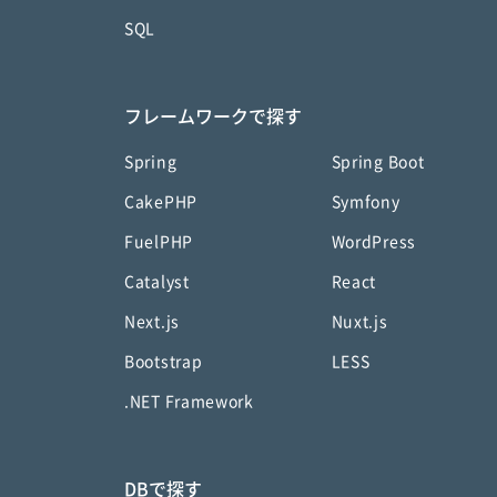
SQL
フレームワークで探す
Spring
Spring Boot
CakePHP
Symfony
FuelPHP
WordPress
Catalyst
React
Next.js
Nuxt.js
Bootstrap
LESS
.NET Framework
DBで探す