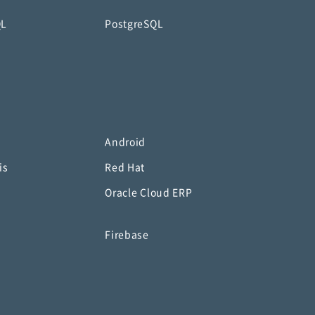
QL
PostgreSQL
Android
is
Red Hat
Oracle Cloud ERP
o
Firebase