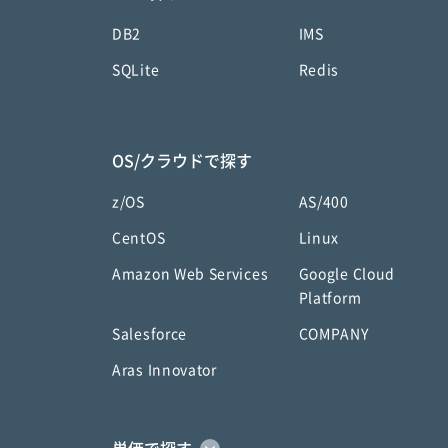
DB2
IMS
SQLite
Redis
OS/クラウドで探す
z/OS
AS/400
CentOS
Linux
Amazon Web Services
Google Cloud
Platform
Salesforce
COMPANY
Aras Innovator