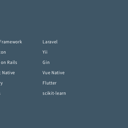
 Framework
Laravel
con
Yii
 on Rails
Gin
t Native
Vue Native
ry
Flutter
s
scikit-learn