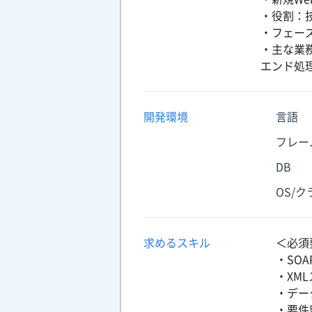
・役割：
・フェー
・主な業
エンド処
開発環境
言語
フレー
DB
OS/
求めるスキル
＜必須
・SO
・XM
・デー
・要件