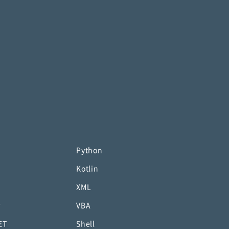
Python
Kotlin
XML
P
VBA
ET
Shell