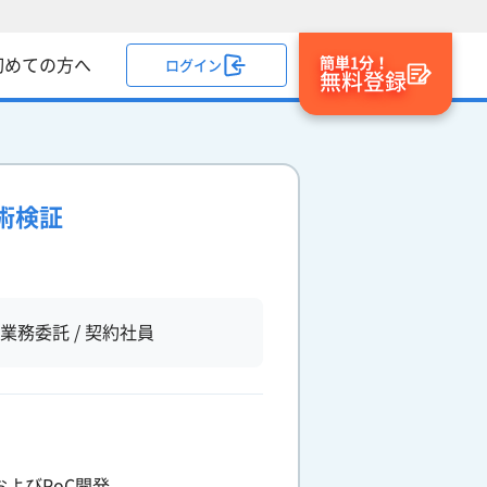
簡単1分！
初めての方へ
ログイン
無料登録
技術検証
業務委託 / 契約社員
よびPoC開発