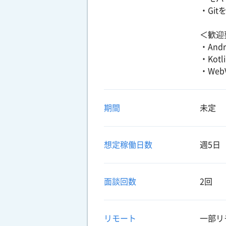
・Gi
＜歓迎
・An
・Kot
・We
期間
未定
想定稼働日数
週5日
面談回数
2回
リモート
一部リ