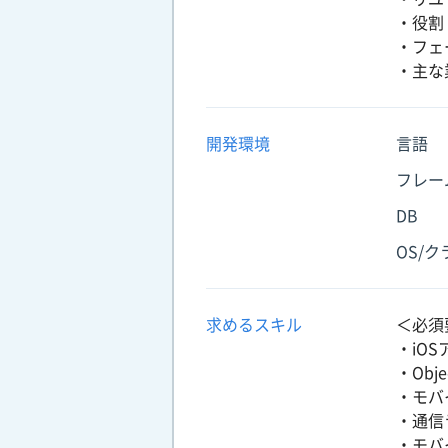
・役割
・フェ
・主な業
開発環境
言語
フレー
DB
OS/
求めるスキル
＜必須
・iO
・Obj
・モバ
・通信
・モバ