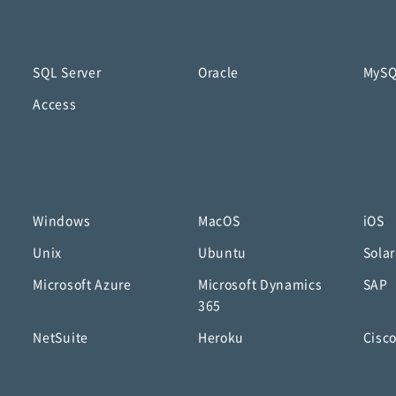
SQL Server
Oracle
MyS
Access
Windows
MacOS
iOS
Unix
Ubuntu
Solar
Microsoft Azure
Microsoft Dynamics
SAP
365
NetSuite
Heroku
Cisc