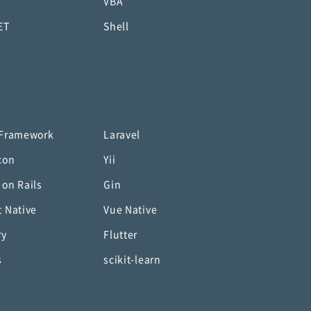
P
VBA
ET
Shell
 Framework
Laravel
con
Yii
 on Rails
Gin
t Native
Vue Native
ry
Flutter
s
scikit-learn