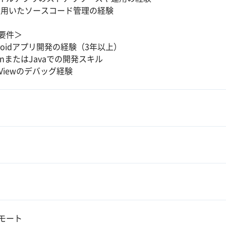
tを用いたソースコード管理の経験
要件＞
droidアプリ開発の経験（3年以上）
linまたはJavaでの開発スキル
bViewのデバッグ経験
モート