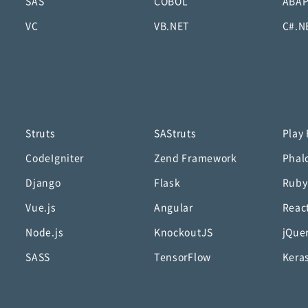
SAS
COBOL
ABA
VC
VB.NET
C#.N
Struts
SAStruts
Play
CodeIgniter
Zend Framework
Phal
Django
Flask
Ruby
Vue.js
Angular
Reac
Node.js
KnockoutJS
jQue
SASS
TensorFlow
Kera