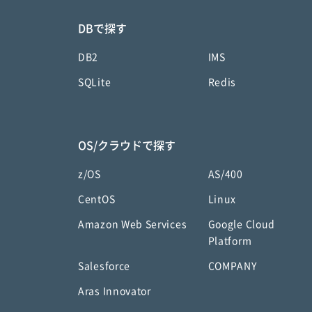
DBで探す
DB2
IMS
SQLite
Redis
OS/クラウドで探す
z/OS
AS/400
CentOS
Linux
Amazon Web Services
Google Cloud
Platform
Salesforce
COMPANY
Aras Innovator