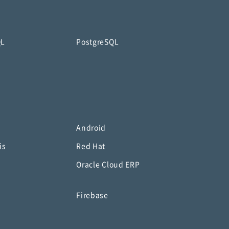
QL
PostgreSQL
Android
is
Red Hat
Oracle Cloud ERP
o
Firebase