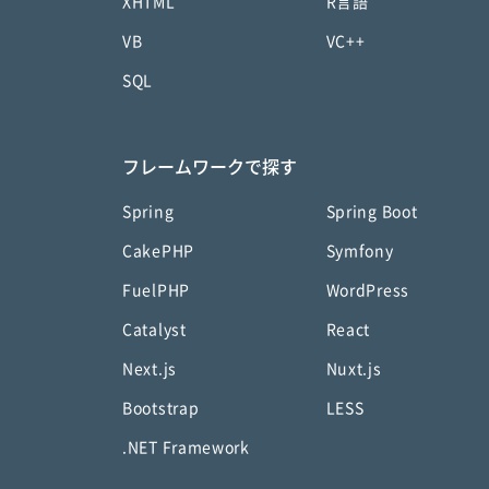
XHTML
R言語
VB
VC++
SQL
フレームワークで探す
Spring
Spring Boot
CakePHP
Symfony
FuelPHP
WordPress
Catalyst
React
Next.js
Nuxt.js
Bootstrap
LESS
.NET Framework