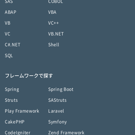
SAS
COBOL
ABAP
VBA
VB
VC++
VC
VB.NET
C#.NET
Shell
SQL
フレームワークで探す
Spring
Spring Boot
Struts
SAStruts
Play Framework
Laravel
CakePHP
Symfony
CodeIgniter
Zend Framework