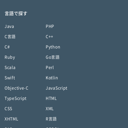
言語で探す
Java
PHP
C言語
C++
C#
Python
Ruby
Go言語
Scala
Perl
Swift
Kotlin
Objective-C
JavaScript
TypeScript
HTML
CSS
XML
XHTML
R言語