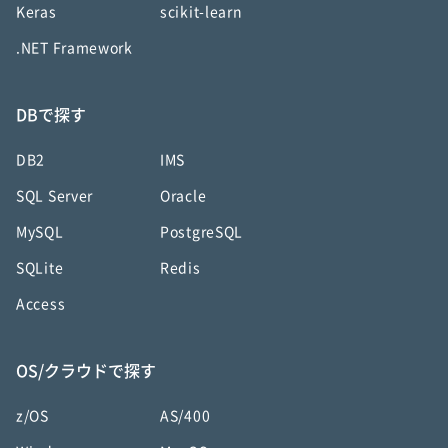
Keras
scikit-learn
.NET Framework
DBで探す
DB2
IMS
SQL Server
Oracle
MySQL
PostgreSQL
SQLite
Redis
Access
OS/クラウドで探す
z/OS
AS/400