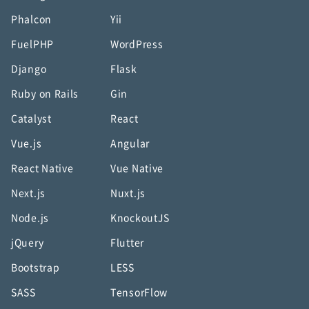
Phalcon
Yii
FuelPHP
WordPress
Django
Flask
Ruby on Rails
Gin
Catalyst
React
Vue.js
Angular
React Native
Vue Native
Next.js
Nuxt.js
Node.js
KnockoutJS
jQuery
Flutter
Bootstrap
LESS
SASS
TensorFlow