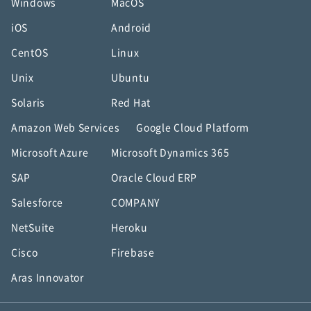
Windows
MacOS
iOS
Android
CentOS
Linux
Unix
Ubuntu
Solaris
Red Hat
Amazon Web Services
Google Cloud Platform
Microsoft Azure
Microsoft Dynamics 365
SAP
Oracle Cloud ERP
Salesforce
COMPANY
NetSuite
Heroku
Cisco
Firebase
Aras Innovator