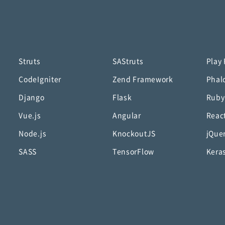
Struts
SAStruts
Play
CodeIgniter
Zend Framework
Phal
Django
Flask
Ruby
Vue.js
Angular
Reac
Node.js
KnockoutJS
jQue
SASS
TensorFlow
Kera