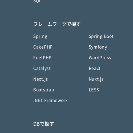
SQL
フレームワークで探す
Spring
Spring Boot
CakePHP
Symfony
FuelPHP
WordPress
Catalyst
React
Next.js
Nuxt.js
Bootstrap
LESS
.NET Framework
DBで探す