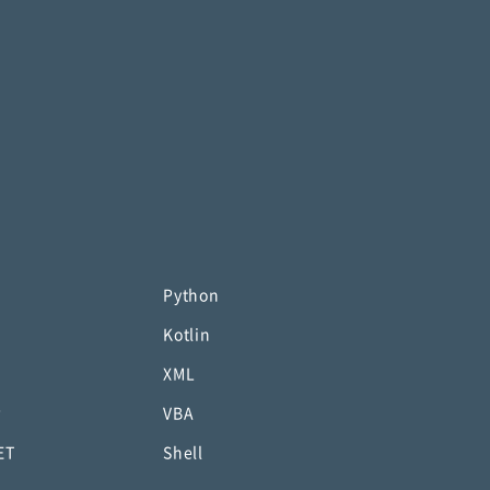
Python
Kotlin
XML
P
VBA
ET
Shell