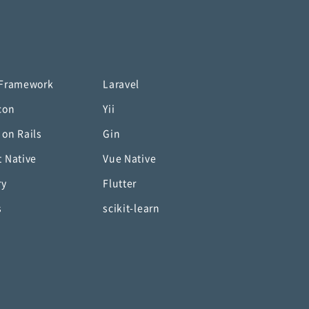
 Framework
Laravel
con
Yii
 on Rails
Gin
t Native
Vue Native
ry
Flutter
s
scikit-learn