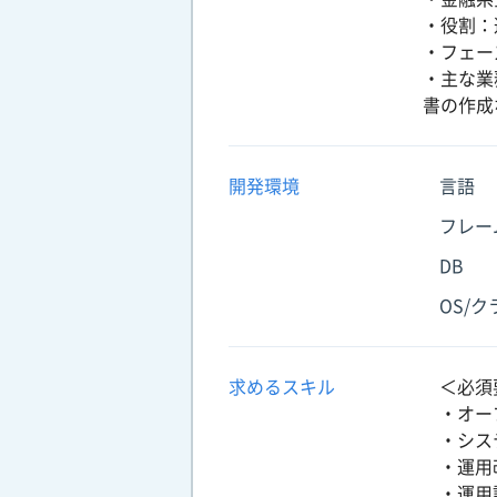
・役割：
・フェー
・主な業
書の作成
開発環境
言語
フレー
DB
OS/
求めるスキル
＜必須
・オー
・シス
・運用
・運用