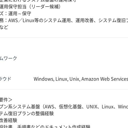
運用保守担当（リーダー候補）
ズ：運用～保守
務：AWS／Linux等のシステム運用、運用改善、システム復
など
ムワーク
クラウド
Windows, Linux, Unix, Amazon Web Service
要件＞
プン系システム基盤（AWS、仮想化基盤、UNIX、Linux、Wi
テム復旧プランの整備経験
改善経験
設計書、手順書などのドキュメント作成経験