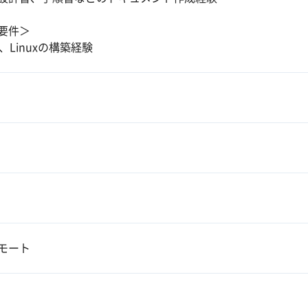
要件＞
、Linuxの構築経験
モート