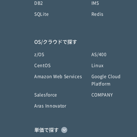
DB2
IMS
SQLite
Redis
OS/クラウドで探す
z/OS
AS/400
CentOS
Linux
Amazon Web Services
Google Cloud
Platform
Salesforce
COMPANY
Aras Innovator
単価で探す