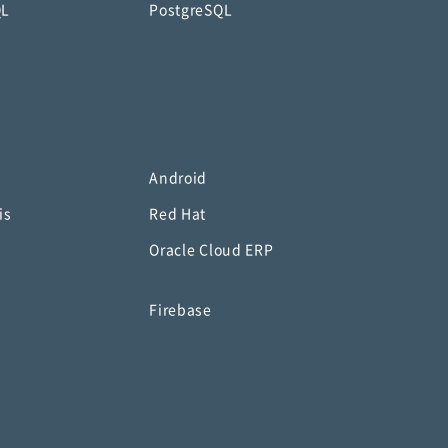
QL
PostgreSQL
Android
is
Red Hat
Oracle Cloud ERP
o
Firebase