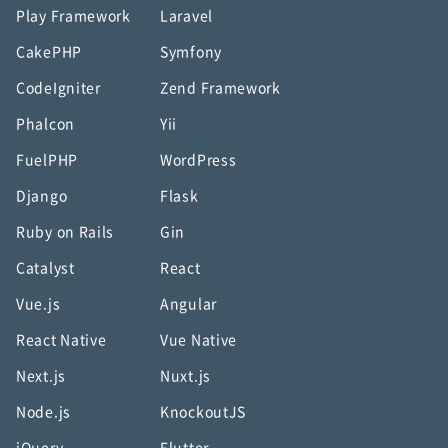
Play Framework
Laravel
CakePHP
Symfony
CodeIgniter
Zend Framework
Phalcon
Yii
FuelPHP
WordPress
Django
Flask
Ruby on Rails
Gin
Catalyst
React
Vue.js
Angular
React Native
Vue Native
Next.js
Nuxt.js
Node.js
KnockoutJS