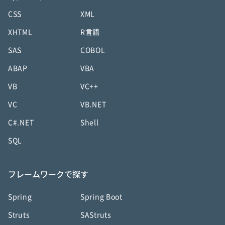
CSS
XML
XHTML
R言語
SAS
COBOL
ABAP
VBA
VB
VC++
VC
VB.NET
C#.NET
Shell
SQL
フレームワークで探す
Spring
Spring Boot
Struts
SAStruts