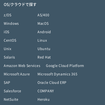
OS/クラウドで探す
z/OS
AS/400
Windows
MacOS
iOS
Android
CentOS
Linux
Unix
Ubuntu
Solaris
Red Hat
Amazon Web Services
Google Cloud Platform
Microsoft Azure
Microsoft Dynamics 365
SAP
Oracle Cloud ERP
Salesforce
COMPANY
NetSuite
Heroku