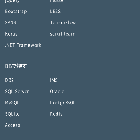
jQuery
Flutter
Bootstrap
LESS
SASS
TensorFlow
Keras
scikit-learn
.NET Framework
DBで探す
DB2
IMS
SQL Server
Oracle
MySQL
PostgreSQL
SQLite
Redis
Access