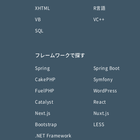
XHTML
R言語
VB
VC++
SQL
フレームワークで探す
Spring
Spring Boot
CakePHP
Symfony
FuelPHP
WordPress
Catalyst
React
Next.js
Nuxt.js
Bootstrap
LESS
.NET Framework