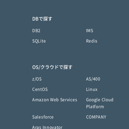
DBで探す
DB2
IMS
SQLite
Redis
OS/クラウドで探す
z/OS
AS/400
CentOS
Linux
Amazon Web Services
Google Cloud
Platform
Salesforce
COMPANY
Aras Innovator