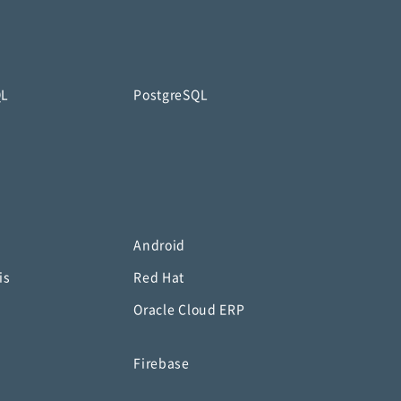
QL
PostgreSQL
Android
is
Red Hat
Oracle Cloud ERP
o
Firebase