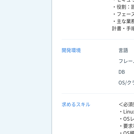
・役割：
・フェー
・主な業
計書・手
開発環境
言語
フレー
DB
OS/
求めるスキル
＜必須
・Li
・OS
・要求
・OS