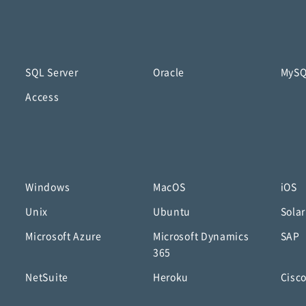
SQL Server
Oracle
MyS
Access
Windows
MacOS
iOS
Unix
Ubuntu
Solar
Microsoft Azure
Microsoft Dynamics
SAP
365
NetSuite
Heroku
Cisc