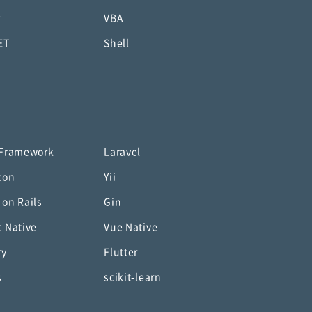
P
VBA
ET
Shell
 Framework
Laravel
con
Yii
 on Rails
Gin
t Native
Vue Native
ry
Flutter
s
scikit-learn