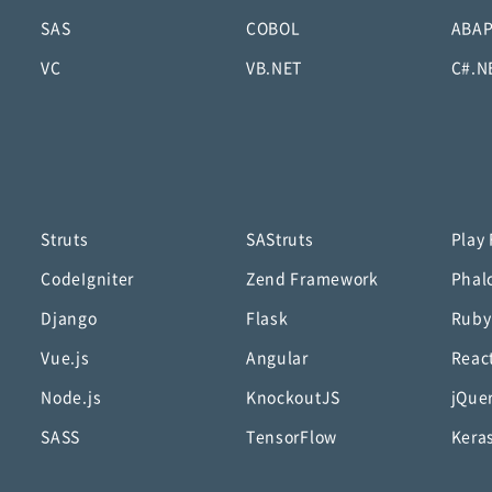
SAS
COBOL
ABA
VC
VB.NET
C#.N
Struts
SAStruts
Play
CodeIgniter
Zend Framework
Phal
Django
Flask
Ruby
Vue.js
Angular
Reac
Node.js
KnockoutJS
jQue
SASS
TensorFlow
Kera