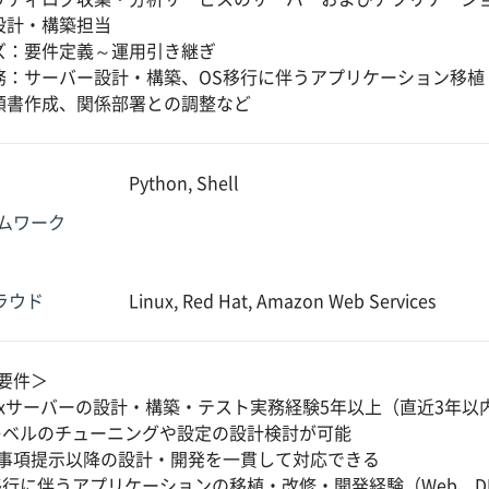
設計・構築担当
ズ：要件定義～運用引き継ぎ
務：サーバー設計・構築、OS移行に伴うアプリケーション移植
順書作成、関係部署との調整など
Python, Shell
ムワーク
クラウド
Linux, Red Hat, Amazon Web Services
要件＞
nuxサーバーの設計・構築・テスト実務経験5年以上（直近3年以内
レベルのチューニングや設定の設計検討が可能
事項提示以降の設計・開発を一貫して対応できる
移行に伴うアプリケーションの移植・改修・開発経験（Web、D