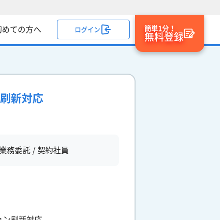
簡単1分！
初めての方へ
ログイン
無料登録
盤刷新対応
業務委託 / 契約社員
ョン刷新対応