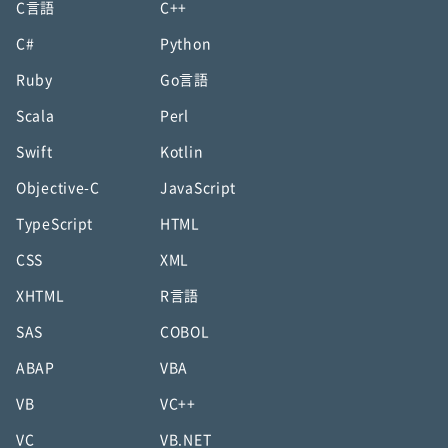
C言語
C++
C#
Python
Ruby
Go言語
Scala
Perl
Swift
Kotlin
Objective-C
JavaScript
TypeScript
HTML
CSS
XML
XHTML
R言語
SAS
COBOL
ABAP
VBA
VB
VC++
VC
VB.NET