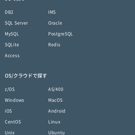
DB2
IMS
SQL Server
Oracle
MySQL
PostgreSQL
SQLite
Redis
Access
OS/クラウドで探す
z/OS
AS/400
Windows
MacOS
iOS
Android
CentOS
Linux
Unix
Ubuntu