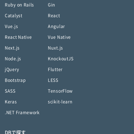
Ruby on Rails
Gin
Catalyst
React
Vue.js
Angular
React Native
Vue Native
Next.js
Nuxt.js
Node.js
KnockoutJS
jQuery
Flutter
Bootstrap
LESS
SASS
TensorFlow
Keras
scikit-learn
.NET Framework
DBで探す