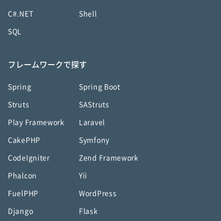
C#.NET
Shell
SQL
フレームワークで探す
Spring
Spring Boot
Struts
SAStruts
Play Framework
Laravel
CakePHP
Symfony
CodeIgniter
Zend Framework
Phalcon
Yii
FuelPHP
WordPress
Django
Flask