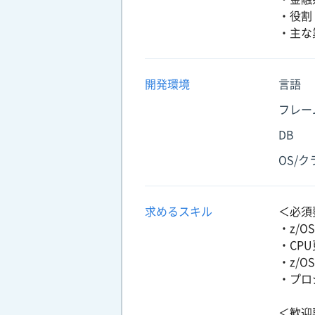
・役割
・主な
開発環境
言語
フレー
DB
OS/
求めるスキル
＜必須
・z/O
・CP
・z/
・プロ
＜歓迎