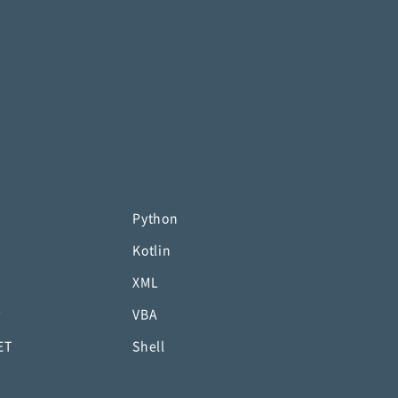
Python
Kotlin
XML
P
VBA
ET
Shell