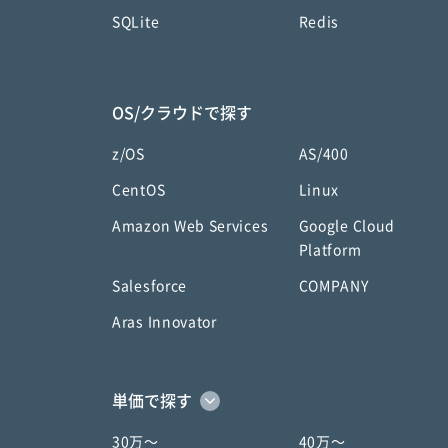
SQLite
Redis
OS/クラウドで探す
z/OS
AS/400
CentOS
Linux
Amazon Web Services
Google Cloud
Platform
Salesforce
COMPANY
Aras Innovator
単価で探す
30万〜
40万〜