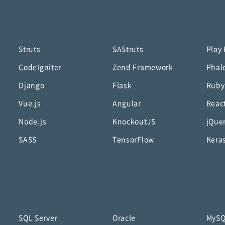
Struts
SAStruts
Play
CodeIgniter
Zend Framework
Phal
Django
Flask
Ruby
Vue.js
Angular
Reac
Node.js
KnockoutJS
jQue
SASS
TensorFlow
Kera
SQL Server
Oracle
MyS