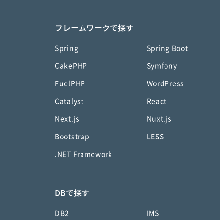
フレームワークで探す
Spring
Spring Boot
CakePHP
Symfony
FuelPHP
WordPress
Catalyst
React
Next.js
Nuxt.js
Bootstrap
LESS
.NET Framework
DBで探す
DB2
IMS