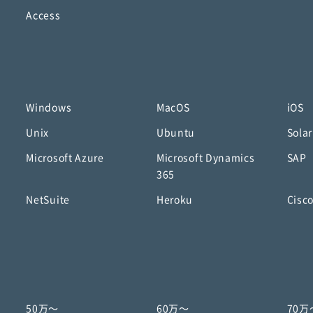
Access
Windows
MacOS
iOS
Unix
Ubuntu
Solar
Microsoft Azure
Microsoft Dynamics
SAP
365
NetSuite
Heroku
Cisc
50万〜
60万〜
70万