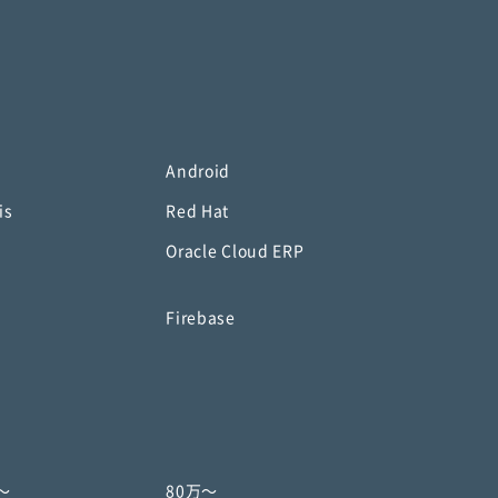
Android
is
Red Hat
Oracle Cloud ERP
o
Firebase
〜
80万〜