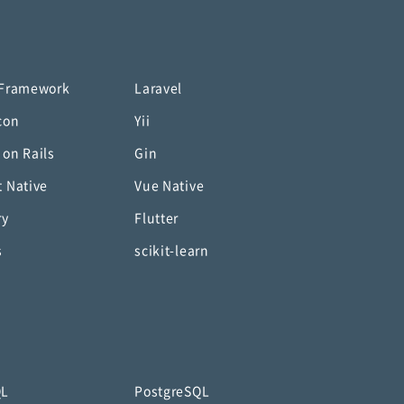
 Framework
Laravel
con
Yii
 on Rails
Gin
t Native
Vue Native
ry
Flutter
s
scikit-learn
QL
PostgreSQL