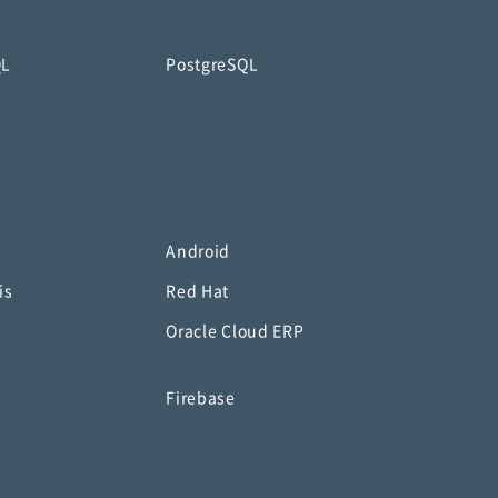
QL
PostgreSQL
Android
is
Red Hat
Oracle Cloud ERP
o
Firebase