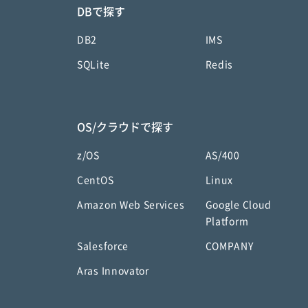
DBで探す
DB2
IMS
SQLite
Redis
OS/クラウドで探す
z/OS
AS/400
CentOS
Linux
Amazon Web Services
Google Cloud
Platform
Salesforce
COMPANY
Aras Innovator