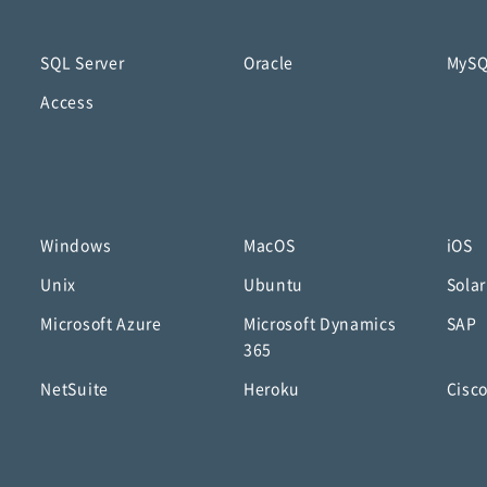
SQL Server
Oracle
MyS
Access
Windows
MacOS
iOS
Unix
Ubuntu
Solar
Microsoft Azure
Microsoft Dynamics
SAP
365
NetSuite
Heroku
Cisc