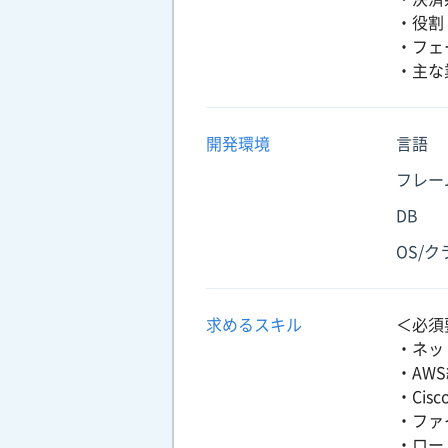
・役割
・フェ
・主な
開発環境
言語
フレー
DB
OS/
求めるスキル
＜必須
・ネッ
・AWS経
・Ci
・ファ
・ロー