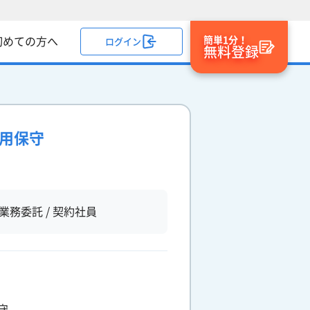
簡単1分！
初めての方へ
ログイン
無料登録
運用保守
業務委託 / 契約社員
守