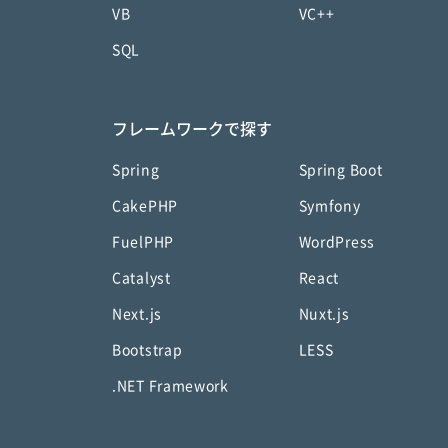
VB
VC++
SQL
フレームワークで探す
Spring
Spring Boot
CakePHP
Symfony
FuelPHP
WordPress
Catalyst
React
Next.js
Nuxt.js
Bootstrap
LESS
.NET Framework