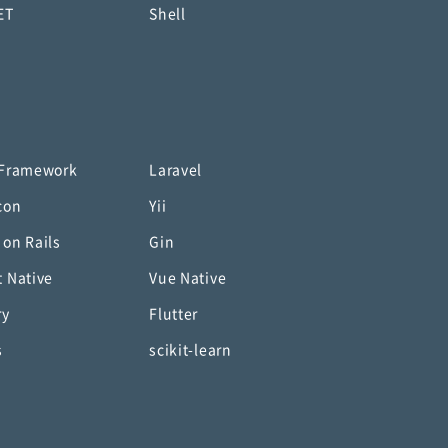
ET
Shell
 Framework
Laravel
con
Yii
 on Rails
Gin
t Native
Vue Native
ry
Flutter
s
scikit-learn