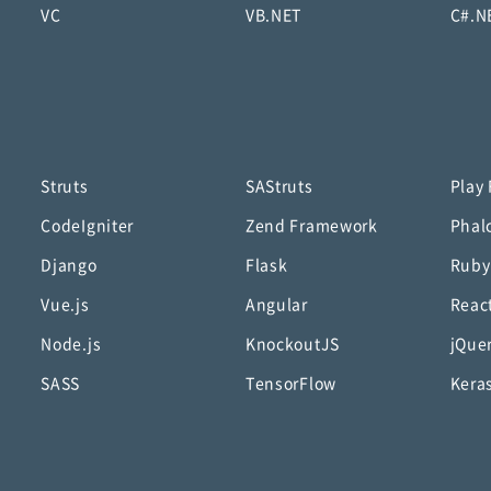
VC
VB.NET
C#.N
Struts
SAStruts
Play
CodeIgniter
Zend Framework
Phal
Django
Flask
Ruby
Vue.js
Angular
Reac
Node.js
KnockoutJS
jQue
SASS
TensorFlow
Kera