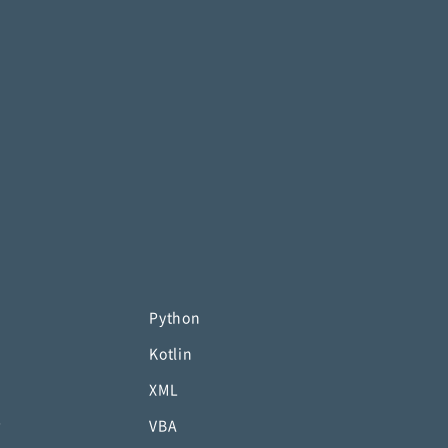
Python
Kotlin
XML
P
VBA