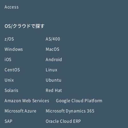
Access
OS/クラウドで探す
z/OS
AS/400
Windows
MacOS
iOS
Android
CentOS
Linux
Unix
Ubuntu
Solaris
Red Hat
Amazon Web Services
Google Cloud Platform
Microsoft Azure
Microsoft Dynamics 365
SAP
Oracle Cloud ERP