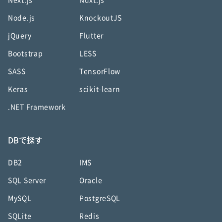
Next.js
Nuxt.js
Node.js
KnockoutJS
jQuery
Flutter
Bootstrap
LESS
SASS
TensorFlow
Keras
scikit-learn
.NET Framework
DBで探す
DB2
IMS
SQL Server
Oracle
MySQL
PostgreSQL
SQLite
Redis