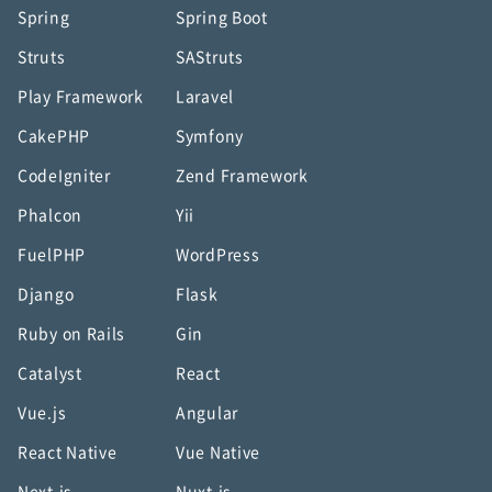
Spring
Spring Boot
Struts
SAStruts
Play Framework
Laravel
CakePHP
Symfony
CodeIgniter
Zend Framework
Phalcon
Yii
FuelPHP
WordPress
Django
Flask
Ruby on Rails
Gin
Catalyst
React
Vue.js
Angular
React Native
Vue Native