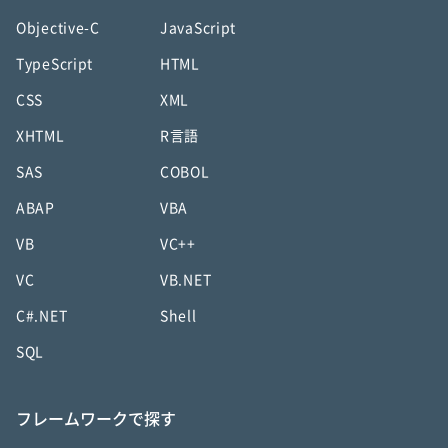
Objective-C
JavaScript
TypeScript
HTML
CSS
XML
XHTML
R言語
SAS
COBOL
ABAP
VBA
VB
VC++
VC
VB.NET
C#.NET
Shell
SQL
フレームワークで探す