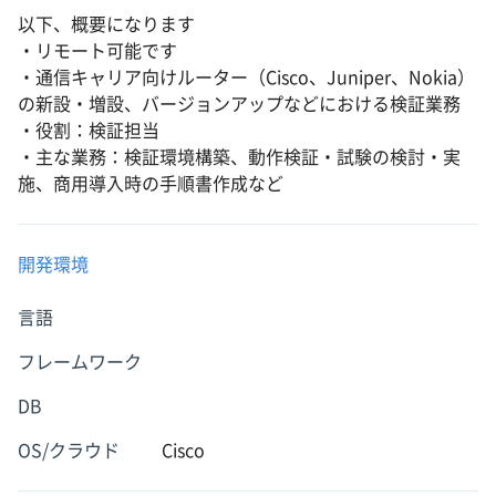
以下、概要になります
・リモート可能です
・通信キャリア向けルーター（Cisco、Juniper、Nokia）
の新設・増設、バージョンアップなどにおける検証業務
・役割：検証担当
・主な業務：検証環境構築、動作検証・試験の検討・実
施、商用導入時の手順書作成など
開発環境
言語
フレームワーク
DB
OS/クラウド
Cisco