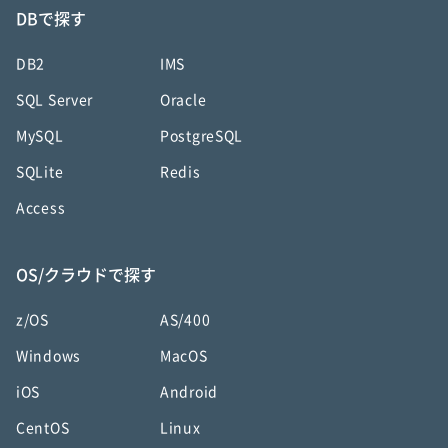
DBで探す
DB2
IMS
SQL Server
Oracle
MySQL
PostgreSQL
SQLite
Redis
Access
OS/クラウドで探す
z/OS
AS/400
Windows
MacOS
iOS
Android
CentOS
Linux