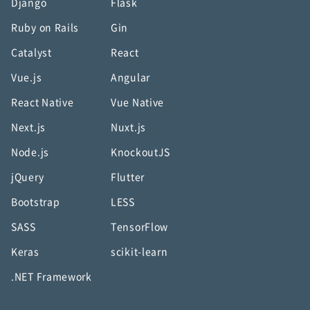
Django
Flask
Ruby on Rails
Gin
Catalyst
React
Vue.js
Angular
React Native
Vue Native
Next.js
Nuxt.js
Node.js
KnockoutJS
jQuery
Flutter
Bootstrap
LESS
SASS
TensorFlow
Keras
scikit-learn
.NET Framework