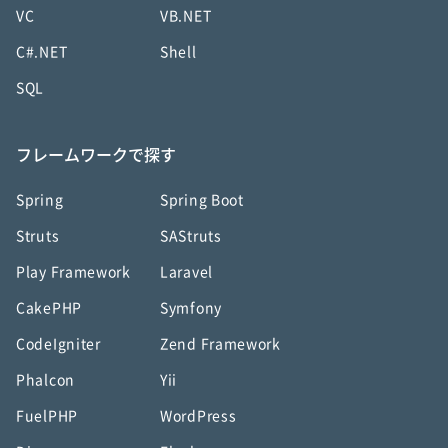
VC
VB.NET
C#.NET
Shell
SQL
フレームワークで探す
Spring
Spring Boot
Struts
SAStruts
Play Framework
Laravel
CakePHP
Symfony
CodeIgniter
Zend Framework
Phalcon
Yii
FuelPHP
WordPress