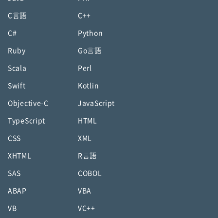
C言語
C++
C#
Python
Ruby
Go言語
Scala
Perl
Swift
Kotlin
Objective-C
JavaScript
TypeScript
HTML
CSS
XML
XHTML
R言語
SAS
COBOL
ABAP
VBA
VB
VC++