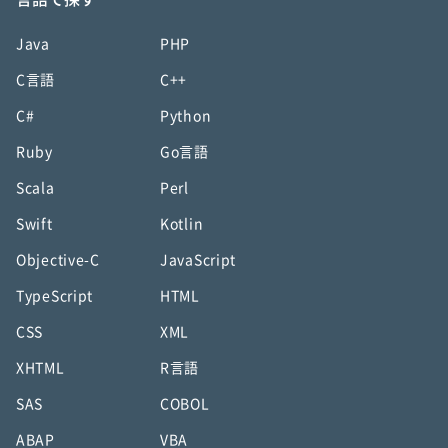
Java
PHP
C言語
C++
C#
Python
Ruby
Go言語
Scala
Perl
Swift
Kotlin
Objective-C
JavaScript
TypeScript
HTML
CSS
XML
XHTML
R言語
SAS
COBOL
ABAP
VBA