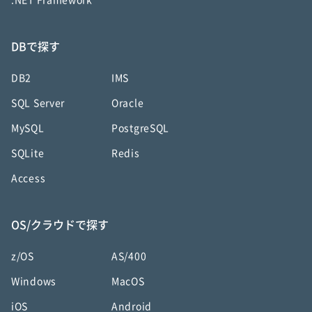
.NET Framework
DBで探す
DB2
IMS
SQL Server
Oracle
MySQL
PostgreSQL
SQLite
Redis
Access
OS/クラウドで探す
z/OS
AS/400
Windows
MacOS
iOS
Android