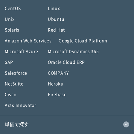
CentOS
Linux
Unix
Ubuntu
Solaris
Red Hat
Amazon Web Services
Google Cloud Platform
Microsoft Azure
Microsoft Dynamics 365
SAP
Oracle Cloud ERP
Salesforce
COMPANY
NetSuite
Heroku
Cisco
Firebase
Aras Innovator
単価で探す