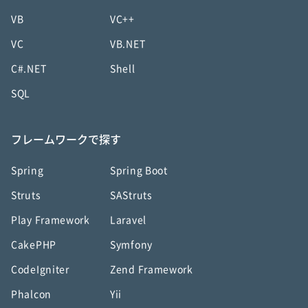
VB
VC++
VC
VB.NET
C#.NET
Shell
SQL
フレームワークで探す
Spring
Spring Boot
Struts
SAStruts
Play Framework
Laravel
CakePHP
Symfony
CodeIgniter
Zend Framework
Phalcon
Yii