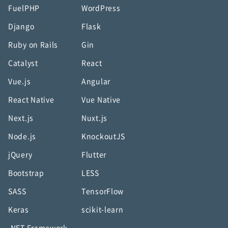
FuelPHP
WordPress
Django
Flask
Ruby on Rails
Gin
Catalyst
React
Vue.js
Angular
React Native
Vue Native
Next.js
Nuxt.js
Node.js
KnockoutJS
jQuery
Flutter
Bootstrap
LESS
SASS
TensorFlow
Keras
scikit-learn