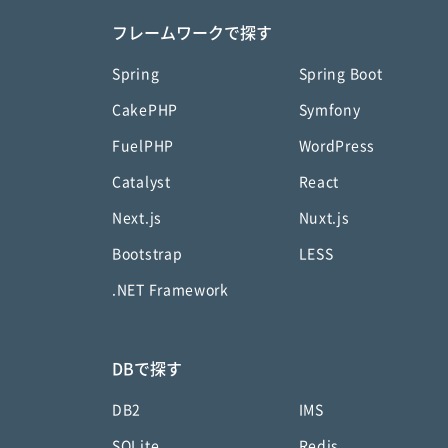
フレームワークで探す
Spring
Spring Boot
CakePHP
Symfony
FuelPHP
WordPress
Catalyst
React
Next.js
Nuxt.js
Bootstrap
LESS
.NET Framework
DBで探す
DB2
IMS
SQLite
Redis