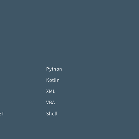
Python
Kotlin
XML
P
VBA
ET
Shell