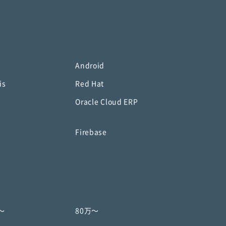
Android
is
Red Hat
Oracle Cloud ERP
o
Firebase
〜
80万〜