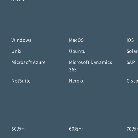
Windows
MacOS
iOS
Unix
Ubuntu
Solar
Microsoft Azure
Microsoft Dynamics
SAP
365
NetSuite
Heroku
Cisc
50万〜
60万〜
70万