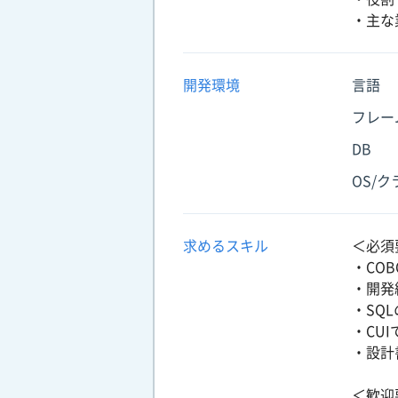
・主な
開発環境
言語
フレー
DB
OS/
求めるスキル
＜必須
・COB
・開発
・SQ
・CU
・設計
＜歓迎