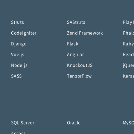
Struts
SAStruts
Play
CodeIgniter
Zend Framework
Phal
Django
Flask
Ruby
Vue.js
Angular
Reac
Node.js
KnockoutJS
jQue
SASS
TensorFlow
Kera
SQL Server
Oracle
MyS
Access