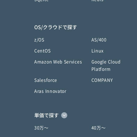
OS/クラウドで探す
z/OS
AS/400
CentOS
Linux
Amazon Web Services
Google Cloud
Platform
Salesforce
COMPANY
Aras Innovator
単価で探す
30万〜
40万〜