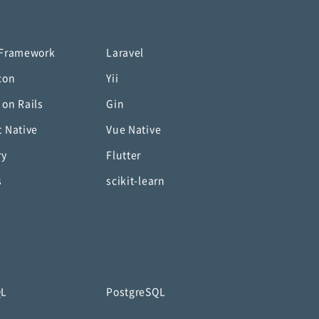
 Framework
Laravel
con
Yii
 on Rails
Gin
t Native
Vue Native
ry
Flutter
s
scikit-learn
QL
PostgreSQL