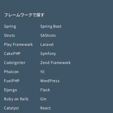
フレームワークで探す
Spring
Spring Boot
Struts
SAStruts
Play Framework
Laravel
CakePHP
Symfony
CodeIgniter
Zend Framework
Phalcon
Yii
FuelPHP
WordPress
Django
Flask
Ruby on Rails
Gin
Catalyst
React