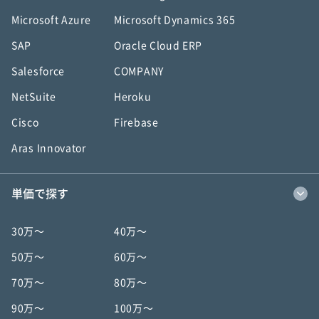
Microsoft Azure
Microsoft Dynamics 365
SAP
Oracle Cloud ERP
Salesforce
COMPANY
NetSuite
Heroku
Cisco
Firebase
Aras Innovator
単価で探す
30万〜
40万〜
50万〜
60万〜
70万〜
80万〜
90万〜
100万〜