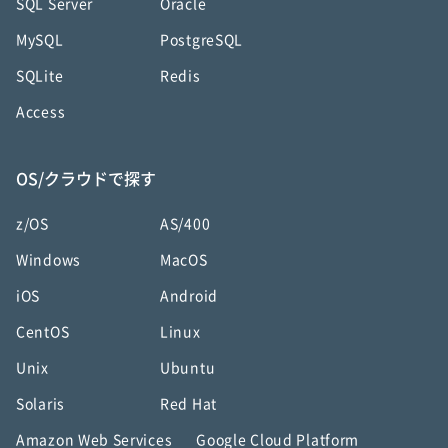
SQL Server
Oracle
MySQL
PostgreSQL
SQLite
Redis
Access
OS/クラウドで探す
z/OS
AS/400
Windows
MacOS
iOS
Android
CentOS
Linux
Unix
Ubuntu
Solaris
Red Hat
Amazon Web Services
Google Cloud Platform