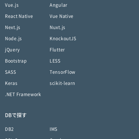
Vue.js
Angular
React Native
Vue Native
Next.js
Nuxt.js
Node.js
KnockoutJS
jQuery
Flutter
Bootstrap
LESS
SASS
TensorFlow
Keras
scikit-learn
.NET Framework
DBで探す
DB2
IMS