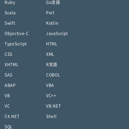
Ruby
Go言語
Scala
Perl
Swift
Kotlin
Objective-C
JavaScript
TypeScript
HTML
CSS
XML
XHTML
R言語
SAS
COBOL
ABAP
VBA
VB
VC++
VC
VB.NET
C#.NET
Shell
SQL