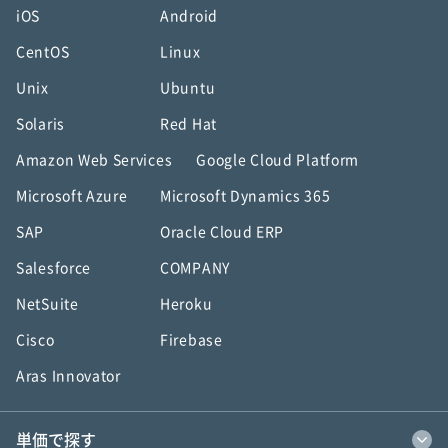
iOS
Android
CentOS
Linux
Unix
Ubuntu
Solaris
Red Hat
Amazon Web Services
Google Cloud Platform
Microsoft Azure
Microsoft Dynamics 365
SAP
Oracle Cloud ERP
Salesforce
COMPANY
NetSuite
Heroku
Cisco
Firebase
Aras Innovator
単価で探す