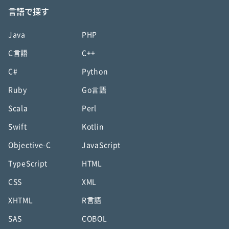
言語で探す
Java
PHP
C言語
C++
C#
Python
Ruby
Go言語
Scala
Perl
Swift
Kotlin
Objective-C
JavaScript
TypeScript
HTML
CSS
XML
XHTML
R言語
SAS
COBOL