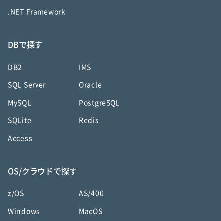
.NET Framework
DBで探す
DB2
IMS
SQL Server
Oracle
MySQL
PostgreSQL
SQLite
Redis
Access
OS/クラウドで探す
z/OS
AS/400
Windows
MacOS