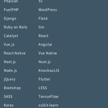
Phalcon
Yii
FuelPHP
WordPress
Django
Flask
Ruby on Rails
Gin
Catalyst
React
Vue.js
Angular
React Native
Vue Native
Next.js
Nuxt.js
Node.js
KnockoutJS
jQuery
Flutter
Bootstrap
LESS
SASS
TensorFlow
Keras
scikit-learn