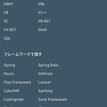
ABAP
VBA
VB
VC++
VC
VB.NET
C#.NET
Shell
SQL
フレームワークで探す
Spring
Spring Boot
Struts
SAStruts
Play Framework
Laravel
CakePHP
Symfony
CodeIgniter
Zend Framework