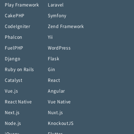
Play Framework
Laravel
CakePHP
Symfony
CodeIgniter
Zend Framework
Phalcon
Yii
FuelPHP
WordPress
Django
Flask
Ruby on Rails
Gin
Catalyst
React
Vue.js
Angular
React Native
Vue Native
Next.js
Nuxt.js
Node.js
KnockoutJS