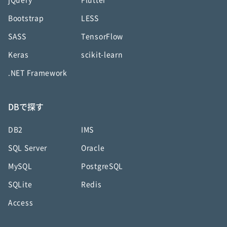
jQuery
Flutter
Bootstrap
LESS
SASS
TensorFlow
Keras
scikit-learn
.NET Framework
DBで探す
DB2
IMS
SQL Server
Oracle
MySQL
PostgreSQL
SQLite
Redis
Access