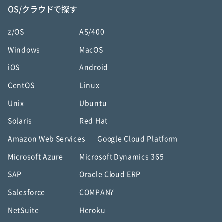
OS/クラウドで探す
z/OS
AS/400
Windows
MacOS
iOS
Android
CentOS
Linux
Unix
Ubuntu
Solaris
Red Hat
Amazon Web Services
Google Cloud Platform
Microsoft Azure
Microsoft Dynamics 365
SAP
Oracle Cloud ERP
Salesforce
COMPANY
NetSuite
Heroku