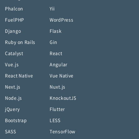
Phalcon
Yii
FuelPHP
WordPress
Django
Flask
Ruby on Rails
Gin
Catalyst
React
Vue.js
Angular
React Native
Vue Native
Next.js
Nuxt.js
Node.js
KnockoutJS
jQuery
Flutter
Bootstrap
LESS
SASS
TensorFlow