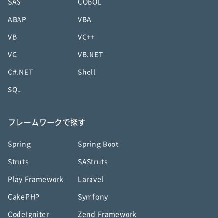
SAS
COBOL
ABAP
VBA
VB
VC++
VC
VB.NET
C#.NET
Shell
SQL
フレームワークで探す
Spring
Spring Boot
Struts
SAStruts
Play Framework
Laravel
CakePHP
Symfony
CodeIgniter
Zend Framework