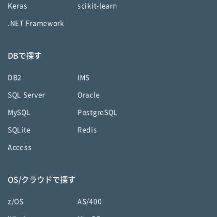
Keras
scikit-learn
.NET Framework
DBで探す
DB2
IMS
SQL Server
Oracle
MySQL
PostgreSQL
SQLite
Redis
Access
OS/クラウドで探す
z/OS
AS/400