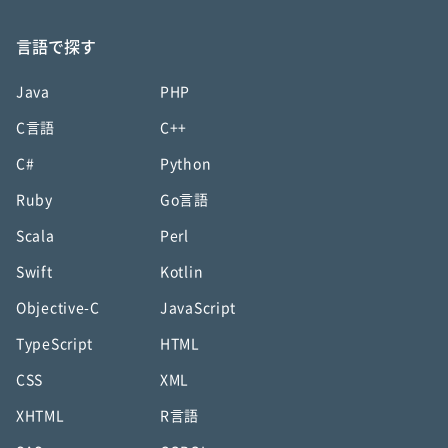
言語で探す
Java
PHP
C言語
C++
C#
Python
Ruby
Go言語
Scala
Perl
Swift
Kotlin
Objective-C
JavaScript
TypeScript
HTML
CSS
XML
XHTML
R言語