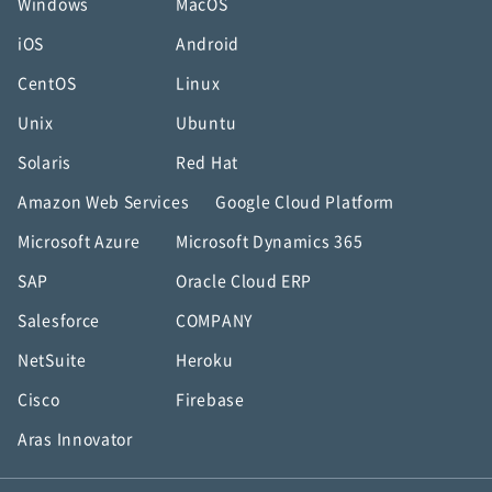
Windows
MacOS
iOS
Android
CentOS
Linux
Unix
Ubuntu
Solaris
Red Hat
Amazon Web Services
Google Cloud Platform
Microsoft Azure
Microsoft Dynamics 365
SAP
Oracle Cloud ERP
Salesforce
COMPANY
NetSuite
Heroku
Cisco
Firebase
Aras Innovator