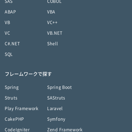
SAS
COBOL
ABAP
VBA
VB
VC++
VC
VB.NET
C#.NET
Shell
SQL
フレームワークで探す
Spring
Spring Boot
Struts
SAStruts
Play Framework
Laravel
CakePHP
Symfony
CodeIgniter
Zend Framework