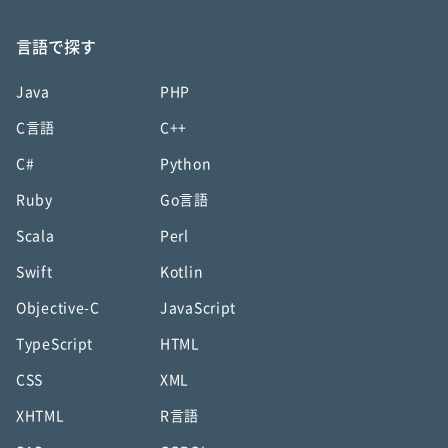
言語で探す
Java
PHP
C言語
C++
C#
Python
Ruby
Go言語
Scala
Perl
Swift
Kotlin
Objective-C
JavaScript
TypeScript
HTML
CSS
XML
XHTML
R言語