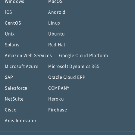
Windows
MacOS
iOS
Android
CentOS
Linux
Unix
Ubuntu
Solaris
Red Hat
Amazon Web Services
Google Cloud Platform
Microsoft Azure
Microsoft Dynamics 365
SAP
Oracle Cloud ERP
Salesforce
COMPANY
NetSuite
Heroku
Cisco
Firebase
Aras Innovator