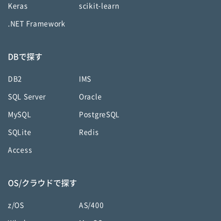
Keras
scikit-learn
.NET Framework
DBで探す
DB2
IMS
SQL Server
Oracle
MySQL
PostgreSQL
SQLite
Redis
Access
OS/クラウドで探す
z/OS
AS/400