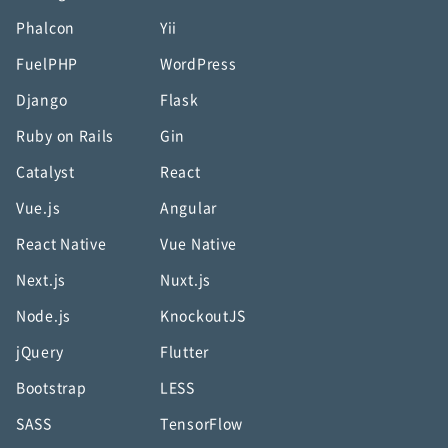
Phalcon
Yii
FuelPHP
WordPress
Django
Flask
Ruby on Rails
Gin
Catalyst
React
Vue.js
Angular
React Native
Vue Native
Next.js
Nuxt.js
Node.js
KnockoutJS
jQuery
Flutter
Bootstrap
LESS
SASS
TensorFlow