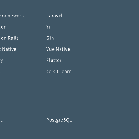
 Framework
Laravel
con
Yii
 on Rails
Gin
t Native
Vue Native
ry
Flutter
s
scikit-learn
QL
PostgreSQL