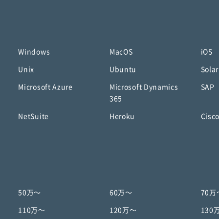
Windows
MacOS
iOS
Unix
Ubuntu
Solar
Microsoft Azure
Microsoft Dynamics
SAP
365
NetSuite
Heroku
Cisc
50万〜
60万〜
70万
110万〜
120万〜
130