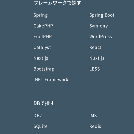
フレームワークで探す
Spring
Spring Boot
CakePHP
Symfony
FuelPHP
WordPress
Catalyst
React
Next.js
Nuxt.js
Bootstrap
LESS
.NET Framework
DBで探す
DB2
IMS
SQLite
Redis