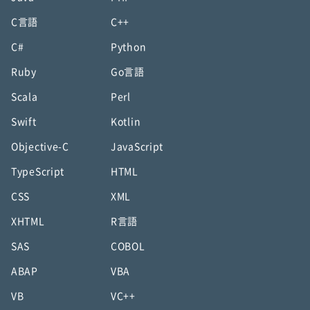
C言語
C++
C#
Python
Ruby
Go言語
Scala
Perl
Swift
Kotlin
Objective-C
JavaScript
TypeScript
HTML
CSS
XML
XHTML
R言語
SAS
COBOL
ABAP
VBA
VB
VC++