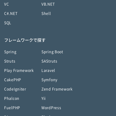
VC
VB.NET
C#.NET
Shell
SQL
フレームワークで探す
Spring
Spring Boot
Struts
SAStruts
Play Framework
Laravel
CakePHP
Symfony
CodeIgniter
Zend Framework
Phalcon
Yii
FuelPHP
WordPress