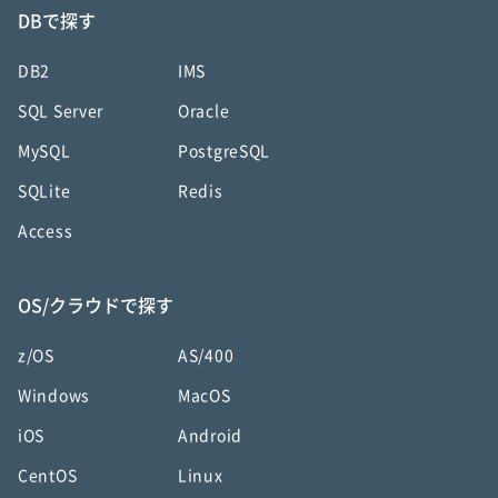
DBで探す
DB2
IMS
SQL Server
Oracle
MySQL
PostgreSQL
SQLite
Redis
Access
OS/クラウドで探す
z/OS
AS/400
Windows
MacOS
iOS
Android
CentOS
Linux