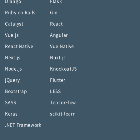
Django
Flask
Ruby on Rails
Gin
Catalyst
React
Vue.js
Angular
React Native
Vue Native
Next.js
Nuxt.js
Node.js
KnockoutJS
jQuery
Flutter
Bootstrap
LESS
SASS
TensorFlow
Keras
scikit-learn
.NET Framework