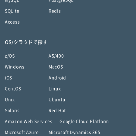
MySQL
PostgreSQL
SQLite
Redis
Access
OS/クラウドで探す
z/OS
AS/400
Windows
MacOS
iOS
Android
CentOS
Linux
Unix
Ubuntu
Solaris
Red Hat
Amazon Web Services
Google Cloud Platform
Microsoft Azure
Microsoft Dynamics 365