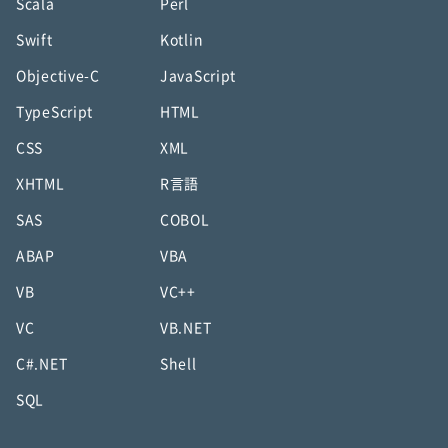
Scala
Perl
Swift
Kotlin
Objective-C
JavaScript
TypeScript
HTML
CSS
XML
XHTML
R言語
SAS
COBOL
ABAP
VBA
VB
VC++
VC
VB.NET
C#.NET
Shell
SQL