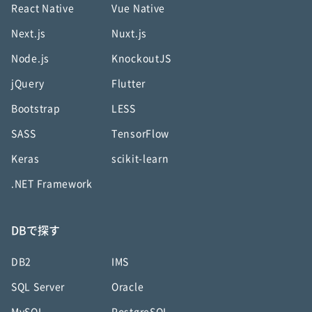
React Native
Vue Native
Next.js
Nuxt.js
Node.js
KnockoutJS
jQuery
Flutter
Bootstrap
LESS
SASS
TensorFlow
Keras
scikit-learn
.NET Framework
DBで探す
DB2
IMS
SQL Server
Oracle