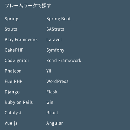
フレームワークで探す
Spring
Spring Boot
Struts
SAStruts
Play Framework
Laravel
CakePHP
Symfony
CodeIgniter
Zend Framework
Phalcon
Yii
FuelPHP
WordPress
Django
Flask
Ruby on Rails
Gin
Catalyst
React
Vue.js
Angular