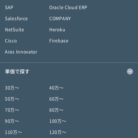
SAP
Oracle Cloud ERP
Salesforce
COMPANY
NetSuite
Heroku
Cisco
Firebase
Aras Innovator
単価で探す
30万〜
40万〜
50万〜
60万〜
70万〜
80万〜
90万〜
100万〜
110万〜
120万〜