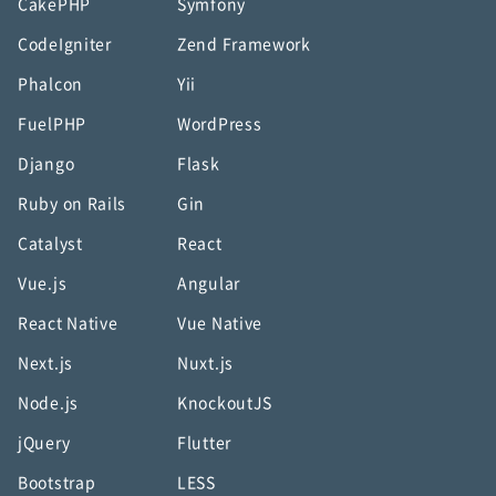
CakePHP
Symfony
CodeIgniter
Zend Framework
Phalcon
Yii
FuelPHP
WordPress
Django
Flask
Ruby on Rails
Gin
Catalyst
React
Vue.js
Angular
React Native
Vue Native
Next.js
Nuxt.js
Node.js
KnockoutJS
jQuery
Flutter
Bootstrap
LESS