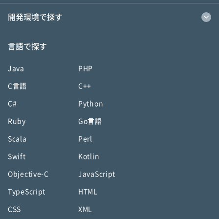
開発環境で探す
言語で探す
Java
PHP
C言語
C++
C#
Python
Ruby
Go言語
Scala
Perl
Swift
Kotlin
Objective-C
JavaScript
TypeScript
HTML
CSS
XML