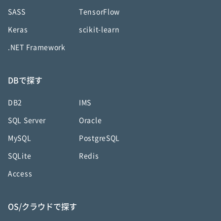
SASS
TensorFlow
Keras
scikit-learn
.NET Framework
DBで探す
DB2
IMS
SQL Server
Oracle
MySQL
PostgreSQL
SQLite
Redis
Access
OS/クラウドで探す