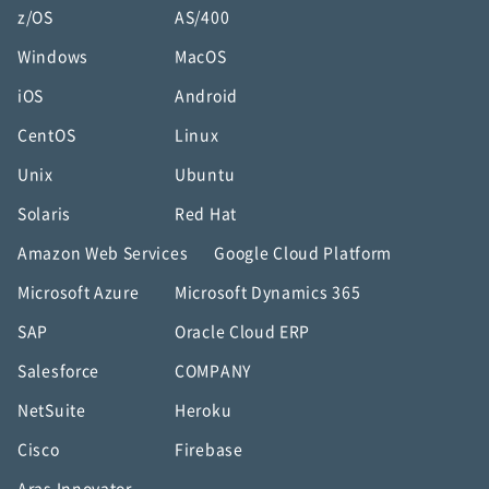
z/OS
AS/400
Windows
MacOS
iOS
Android
CentOS
Linux
Unix
Ubuntu
Solaris
Red Hat
Amazon Web Services
Google Cloud Platform
Microsoft Azure
Microsoft Dynamics 365
SAP
Oracle Cloud ERP
Salesforce
COMPANY
NetSuite
Heroku
Cisco
Firebase