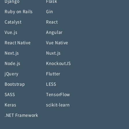
Django
Flask
Ruby on Rails
Gin
Catalyst
React
Vue.js
Angular
React Native
Vue Native
Next.js
Nuxt.js
Node.js
KnockoutJS
jQuery
Flutter
Bootstrap
LESS
SASS
TensorFlow
Keras
scikit-learn
.NET Framework