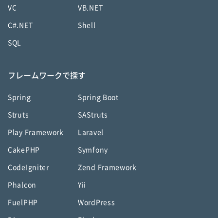
VC
VB.NET
C#.NET
Shell
SQL
フレームワークで探す
Spring
Spring Boot
Struts
SAStruts
Play Framework
Laravel
CakePHP
Symfony
CodeIgniter
Zend Framework
Phalcon
Yii
FuelPHP
WordPress