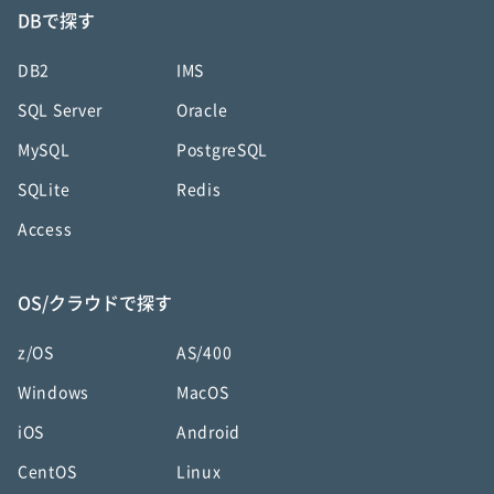
DBで探す
DB2
IMS
SQL Server
Oracle
MySQL
PostgreSQL
SQLite
Redis
Access
OS/クラウドで探す
z/OS
AS/400
Windows
MacOS
iOS
Android
CentOS
Linux