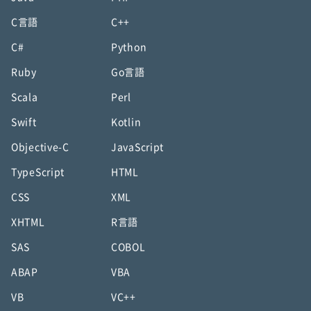
C言語
C++
C#
Python
Ruby
Go言語
Scala
Perl
Swift
Kotlin
Objective-C
JavaScript
TypeScript
HTML
CSS
XML
XHTML
R言語
SAS
COBOL
ABAP
VBA
VB
VC++