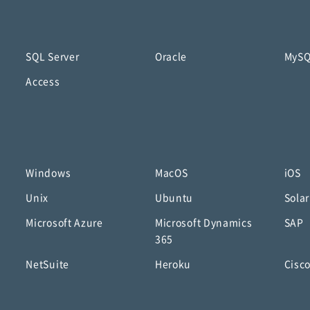
SQL Server
Oracle
MyS
Access
Windows
MacOS
iOS
Unix
Ubuntu
Solar
Microsoft Azure
Microsoft Dynamics
SAP
365
NetSuite
Heroku
Cisc