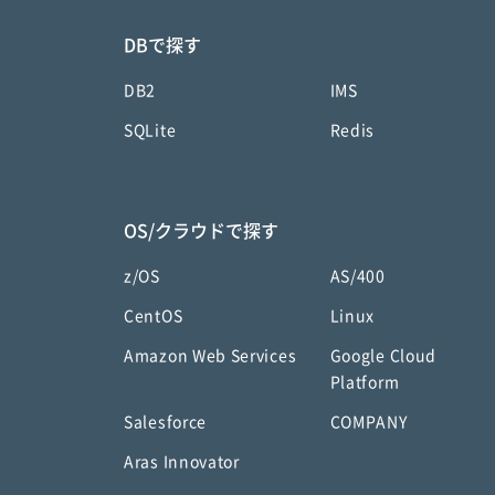
DBで探す
DB2
IMS
SQLite
Redis
OS/クラウドで探す
z/OS
AS/400
CentOS
Linux
Amazon Web Services
Google Cloud
Platform
Salesforce
COMPANY
Aras Innovator