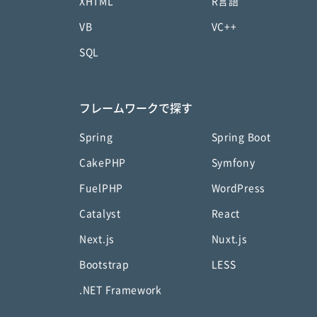
XHTML
R言語
VB
VC++
SQL
フレームワークで探す
Spring
Spring Boot
CakePHP
Symfony
FuelPHP
WordPress
Catalyst
React
Next.js
Nuxt.js
Bootstrap
LESS
.NET Framework