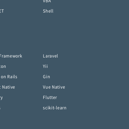
P
VBA
ET
Shell
 Framework
Laravel
con
Yii
 on Rails
Gin
t Native
Vue Native
ry
Flutter
s
scikit-learn