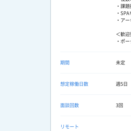
・課題
・SP
・アー
＜歓迎
・ポー
期間
未定
想定稼働日数
週5日
面談回数
3回
リモート