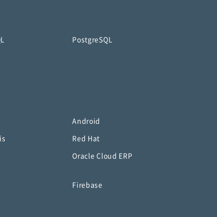
QL
PostgreSQL
Android
is
Red Hat
Oracle Cloud ERP
o
Firebase