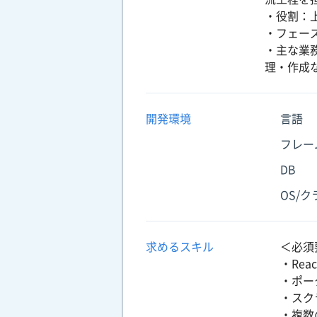
・役割：
・フェー
・主な業
理・作成
開発環境
言語
フレー
DB
OS/
求めるスキル
＜必須
・Rea
・ポー
・スク
・複数