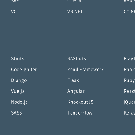
SAS
COBOL
ABA
VC
VB.NET
C#.N
Struts
SAStruts
Play
CodeIgniter
Zend Framework
Phal
Django
Flask
Ruby
Vue.js
Angular
Reac
Node.js
KnockoutJS
jQue
SASS
TensorFlow
Kera