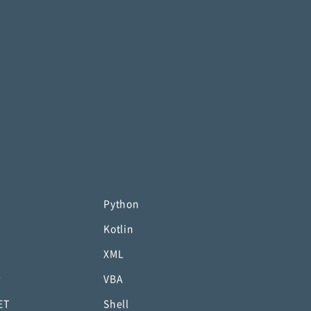
Python
Kotlin
XML
P
VBA
ET
Shell