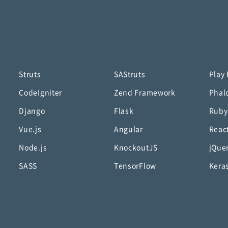
Struts
SAStruts
Play
CodeIgniter
Zend Framework
Phal
Django
Flask
Ruby
Vue.js
Angular
Reac
Node.js
KnockoutJS
jQue
SASS
TensorFlow
Kera