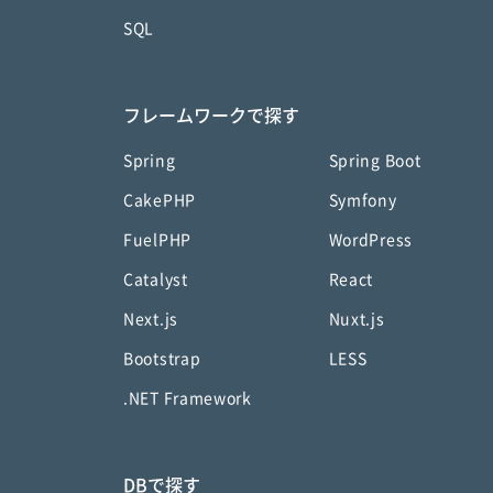
SQL
フレームワークで探す
Spring
Spring Boot
CakePHP
Symfony
FuelPHP
WordPress
Catalyst
React
Next.js
Nuxt.js
Bootstrap
LESS
.NET Framework
DBで探す