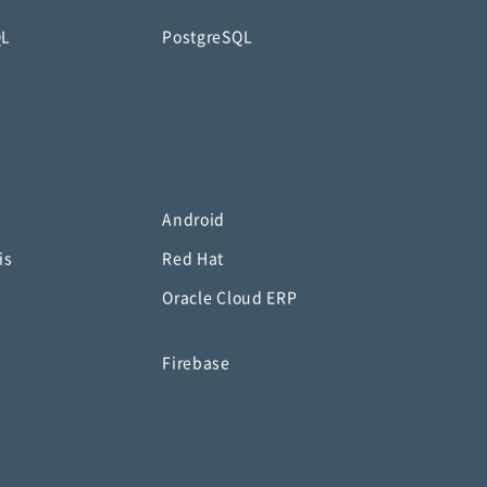
QL
PostgreSQL
Android
is
Red Hat
Oracle Cloud ERP
o
Firebase