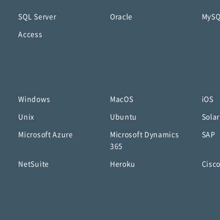
SQL Server
Oracle
MyS
Access
Windows
MacOS
iOS
Unix
Ubuntu
Solar
Microsoft Azure
Microsoft Dynamics
SAP
365
NetSuite
Heroku
Cisc