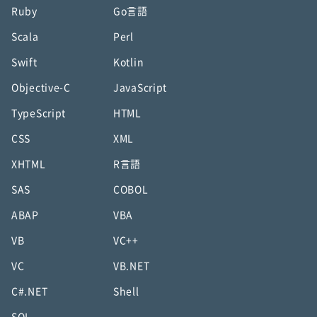
Ruby
Go言語
Scala
Perl
Swift
Kotlin
Objective-C
JavaScript
TypeScript
HTML
CSS
XML
XHTML
R言語
SAS
COBOL
ABAP
VBA
VB
VC++
VC
VB.NET
C#.NET
Shell