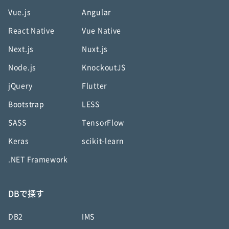
Vue.js
Angular
React Native
Vue Native
Next.js
Nuxt.js
Node.js
KnockoutJS
jQuery
Flutter
Bootstrap
LESS
SASS
TensorFlow
Keras
scikit-learn
.NET Framework
DBで探す
DB2
IMS