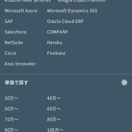
Amazon Web Services
Google Cloud Platform
Microsoft Azure
Microsoft Dynamics 365
SAP
Oracle Cloud ERP
Salesforce
COMPANY
NetSuite
Heroku
Cisco
Firebase
Aras Innovator
単価で探す
30万〜
40万〜
50万〜
60万〜
70万〜
80万〜
90万〜
100万〜