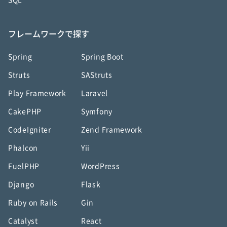
SQL
フレームワークで探す
Spring
Spring Boot
Struts
SAStruts
Play Framework
Laravel
CakePHP
Symfony
CodeIgniter
Zend Framework
Phalcon
Yii
FuelPHP
WordPress
Django
Flask
Ruby on Rails
Gin
Catalyst
React