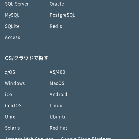
SQL Server
Oracle
MySQL
PostgreSQL
SQLite
Redis
Access
OS/クラウドで探す
z/OS
AS/400
Windows
MacOS
iOS
Android
CentOS
Linux
Unix
Ubuntu
Solaris
Red Hat