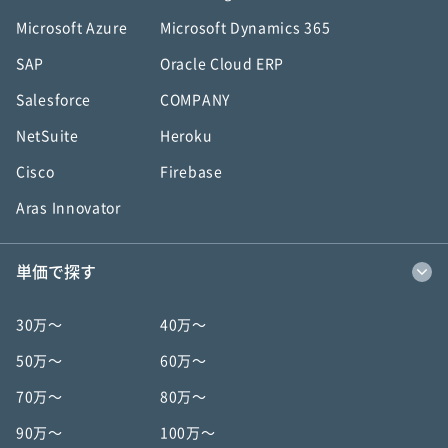
Microsoft Azure
Microsoft Dynamics 365
SAP
Oracle Cloud ERP
Salesforce
COMPANY
NetSuite
Heroku
Cisco
Firebase
Aras Innovator
単価で探す
30万〜
40万〜
50万〜
60万〜
70万〜
80万〜
90万〜
100万〜