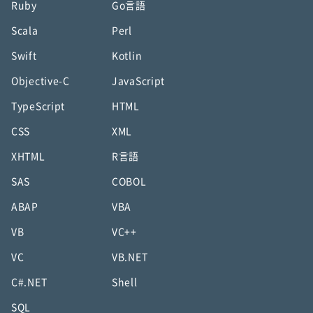
Ruby
Go言語
Scala
Perl
Swift
Kotlin
Objective-C
JavaScript
TypeScript
HTML
CSS
XML
XHTML
R言語
SAS
COBOL
ABAP
VBA
VB
VC++
VC
VB.NET
C#.NET
Shell
SQL