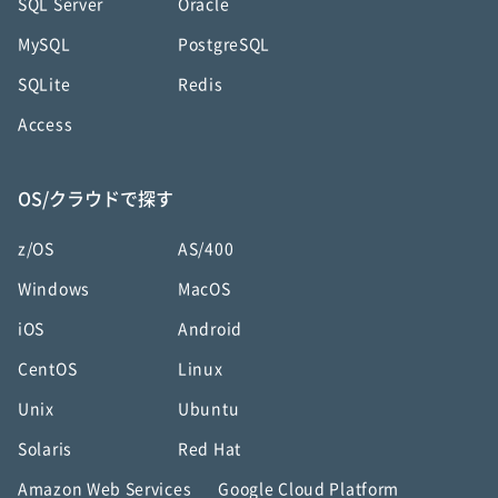
SQL Server
Oracle
MySQL
PostgreSQL
SQLite
Redis
Access
OS/クラウドで探す
z/OS
AS/400
Windows
MacOS
iOS
Android
CentOS
Linux
Unix
Ubuntu
Solaris
Red Hat
Amazon Web Services
Google Cloud Platform