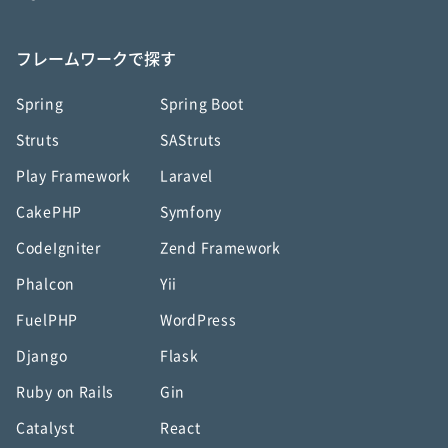
フレームワークで探す
Spring
Spring Boot
Struts
SAStruts
Play Framework
Laravel
CakePHP
Symfony
CodeIgniter
Zend Framework
Phalcon
Yii
FuelPHP
WordPress
Django
Flask
Ruby on Rails
Gin
Catalyst
React