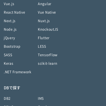
Vue.js
Angular
React Native
Vue Native
Next.js
Nuxt.js
Node.js
KnockoutJS
jQuery
Flutter
Bootstrap
LESS
SASS
TensorFlow
Keras
scikit-learn
.NET Framework
DBで探す
DB2
IMS