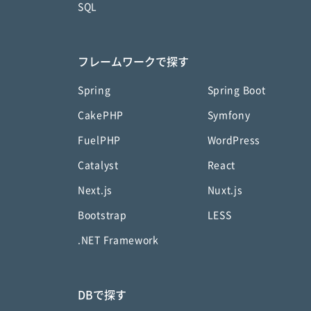
SQL
フレームワークで探す
Spring
Spring Boot
CakePHP
Symfony
FuelPHP
WordPress
Catalyst
React
Next.js
Nuxt.js
Bootstrap
LESS
.NET Framework
DBで探す