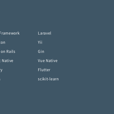
 Framework
Laravel
con
Yii
 on Rails
Gin
t Native
Vue Native
ry
Flutter
s
scikit-learn