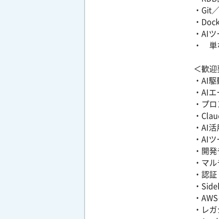
・Gi
・Do
・AIツ
・ 単
＜歓迎
・AI駆
・AI
・プロ
・Cla
・AI
・AI
・開発
・マル
・認証・
・Si
・AW
・レガ