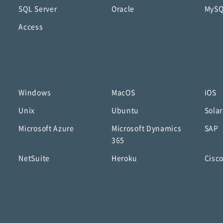
SQL Server
Oracle
MyS
Access
Windows
MacOS
iOS
Unix
Ubuntu
Solar
Microsoft Azure
Microsoft Dynamics
SAP
365
NetSuite
Heroku
Cisc