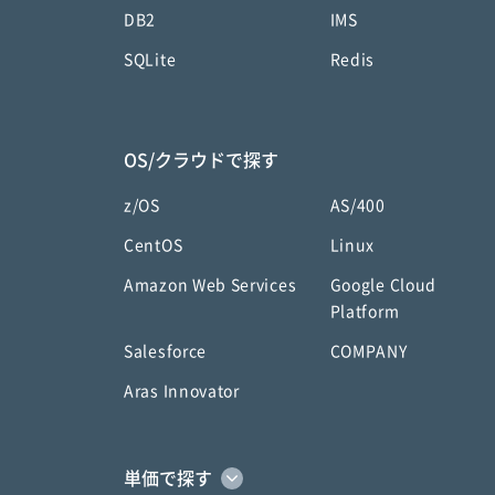
DB2
IMS
SQLite
Redis
OS/クラウドで探す
z/OS
AS/400
CentOS
Linux
Amazon Web Services
Google Cloud
Platform
Salesforce
COMPANY
Aras Innovator
単価で探す