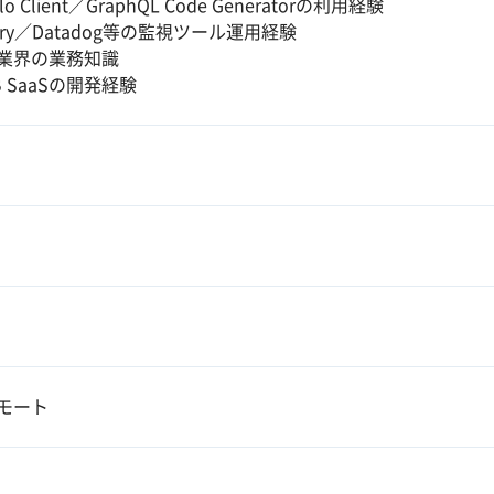
lo Client／GraphQL Code Generatorの利用経験
try／Datadog等の監視ツール運用経験
業界の業務知識
B SaaSの開発経験
モート