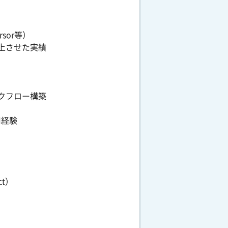
rsor等）
上させた実績
クフロー構築
用経験
ct）