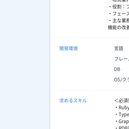
・役割：
・フェー
・主な業務
機能の改
開発環境
言語
フレー
DB
OS/
求めるスキル
＜必須
・Rub
・Typ
・Gr
・RDB