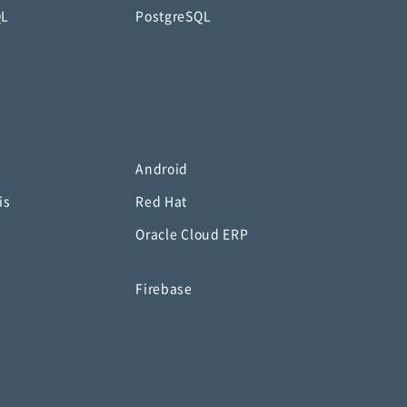
QL
PostgreSQL
Android
is
Red Hat
Oracle Cloud ERP
o
Firebase