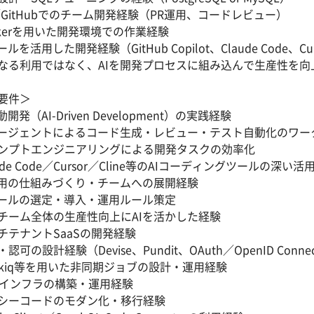
t／GitHubでのチーム開発経験（PR運用、コードレビュー）
ckerを用いた開発環境での作業経験
ールを活用した開発経験（GitHub Copilot、Claude Code、Cu
なる利用ではなく、AIを開発プロセスに組み込んで生産性を向
要件＞
動開発（AI-Driven Development）の実践経験
エージェントによるコード生成・レビュー・テスト自動化のワー
ンプトエンジニアリングによる開発タスクの効率化
ude Code／Cursor／Cline等のAIコーディングツールの深い活
活用の仕組みづくり・チームへの展開経験
ツールの選定・導入・運用ルール策定
チーム全体の生産性向上にAIを活かした経験
チテナントSaaSの開発経験
認可の設計経験（Devise、Pundit、OAuth／OpenID Conne
dekiq等を用いた非同期ジョブの設計・運用経験
Sインフラの構築・運用経験
シーコードのモダン化・移行経験