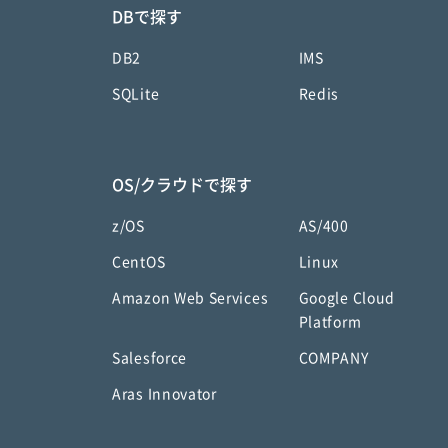
DBで探す
DB2
IMS
SQLite
Redis
OS/クラウドで探す
z/OS
AS/400
CentOS
Linux
Amazon Web Services
Google Cloud
Platform
Salesforce
COMPANY
Aras Innovator