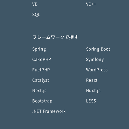
VB
VC++
SQL
フレームワークで探す
Spring
Spring Boot
CakePHP
Symfony
FuelPHP
WordPress
Catalyst
React
Next.js
Nuxt.js
Bootstrap
LESS
.NET Framework