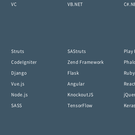
VC
VB.NET
C#.N
Struts
SAStruts
Play
CodeIgniter
Zend Framework
Phal
Django
Flask
Ruby
Vue.js
Angular
Reac
Node.js
KnockoutJS
jQue
SASS
TensorFlow
Kera