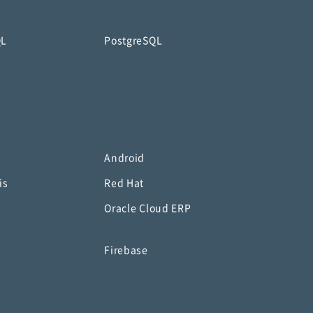
QL
PostgreSQL
Android
is
Red Hat
Oracle Cloud ERP
o
Firebase