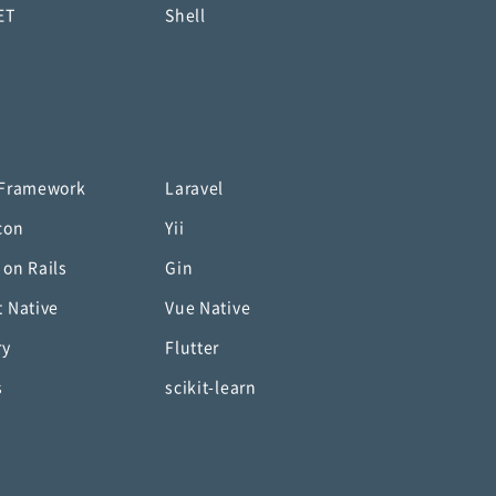
ET
Shell
 Framework
Laravel
con
Yii
 on Rails
Gin
t Native
Vue Native
ry
Flutter
s
scikit-learn