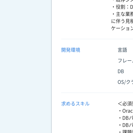
・役割：D
・主な業務
に伴う見
ケーショ
開発環境
言語
フレー
DB
OS/
求めるスキル
＜必須
・Ora
・DB
・DB
・課題