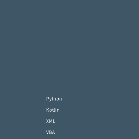
Python
Kotlin
XML
P
VBA