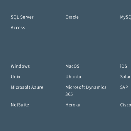
SQL Server
Oracle
MyS
Access
Windows
MacOS
iOS
Unix
Ubuntu
Solar
Microsoft Azure
Microsoft Dynamics
SAP
365
NetSuite
Heroku
Cisc