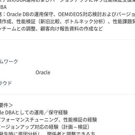
BA
：Oracle DBの運用保守、OEMのEOS対応検討およびバ
積作成、性能検証（新旧比較、ボトルネック分析）、性能課題
ンチームとの調整、顧客向け報告資料の作成など
ムワーク
Oracle
クラウド
要件＞
cle DBAとしての運用／保守経験
パフォーマンスチューニング、性能検証の経験
バージョンアップ対応の経験（計画～検証）
発生時に原因分析し、関係者と調整できる方