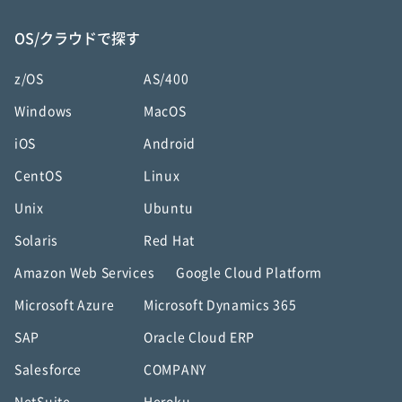
OS/クラウドで探す
z/OS
AS/400
Windows
MacOS
iOS
Android
CentOS
Linux
Unix
Ubuntu
Solaris
Red Hat
Amazon Web Services
Google Cloud Platform
Microsoft Azure
Microsoft Dynamics 365
SAP
Oracle Cloud ERP
Salesforce
COMPANY