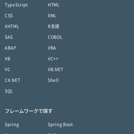
TypeScript
HTML
CSS
XML
XHTML
R言語
SAS
COBOL
ABAP
VBA
VB
VC++
VC
VB.NET
C#.NET
Shell
SQL
フレームワークで探す
Spring
Spring Boot