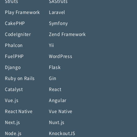
Struts
SAStruts
Play Framework
Laravel
CakePHP
Symfony
CodeIgniter
Zend Framework
Phalcon
Yii
FuelPHP
WordPress
Django
Flask
Ruby on Rails
Gin
Catalyst
React
Vue.js
Angular
React Native
Vue Native
Next.js
Nuxt.js
Node.js
KnockoutJS