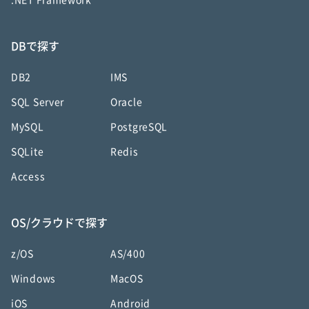
.NET Framework
DBで探す
DB2
IMS
SQL Server
Oracle
MySQL
PostgreSQL
SQLite
Redis
Access
OS/クラウドで探す
z/OS
AS/400
Windows
MacOS
iOS
Android