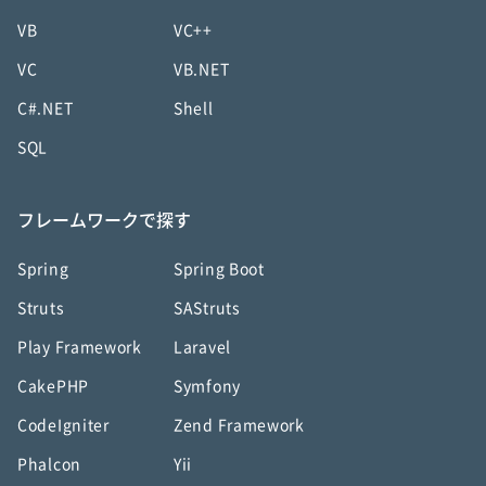
VB
VC++
VC
VB.NET
C#.NET
Shell
SQL
フレームワークで探す
Spring
Spring Boot
Struts
SAStruts
Play Framework
Laravel
CakePHP
Symfony
CodeIgniter
Zend Framework
Phalcon
Yii