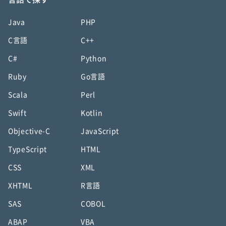
Java
PHP
C言語
C++
C#
Python
Ruby
Go言語
Scala
Perl
Swift
Kotlin
Objective-C
JavaScript
TypeScript
HTML
CSS
XML
XHTML
R言語
SAS
COBOL
ABAP
VBA