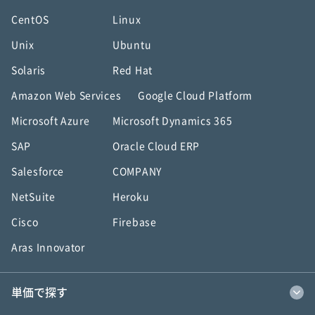
CentOS
Linux
Unix
Ubuntu
Solaris
Red Hat
Amazon Web Services
Google Cloud Platform
Microsoft Azure
Microsoft Dynamics 365
SAP
Oracle Cloud ERP
Salesforce
COMPANY
NetSuite
Heroku
Cisco
Firebase
Aras Innovator
単価で探す