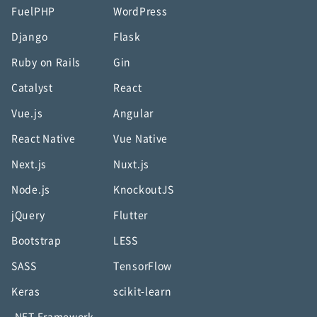
FuelPHP
WordPress
Django
Flask
Ruby on Rails
Gin
Catalyst
React
Vue.js
Angular
React Native
Vue Native
Next.js
Nuxt.js
Node.js
KnockoutJS
jQuery
Flutter
Bootstrap
LESS
SASS
TensorFlow
Keras
scikit-learn