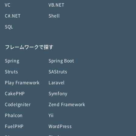
VC
VB.NET
C#.NET
Shell
SQL
フレームワークで探す
Spring
Spring Boot
Struts
SAStruts
Play Framework
Laravel
CakePHP
Symfony
CodeIgniter
Zend Framework
Phalcon
Yii
FuelPHP
WordPress