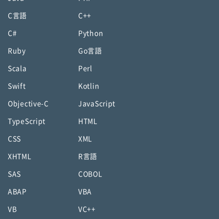
C言語
C++
C#
Python
Ruby
Go言語
Scala
Perl
Swift
Kotlin
Objective-C
JavaScript
TypeScript
HTML
CSS
XML
XHTML
R言語
SAS
COBOL
ABAP
VBA
VB
VC++