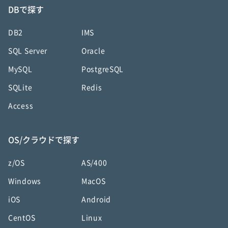
DBで探す
DB2
IMS
SQL Server
Oracle
MySQL
PostgreSQL
SQLite
Redis
Access
OS/クラウドで探す
z/OS
AS/400
Windows
MacOS
iOS
Android
CentOS
Linux