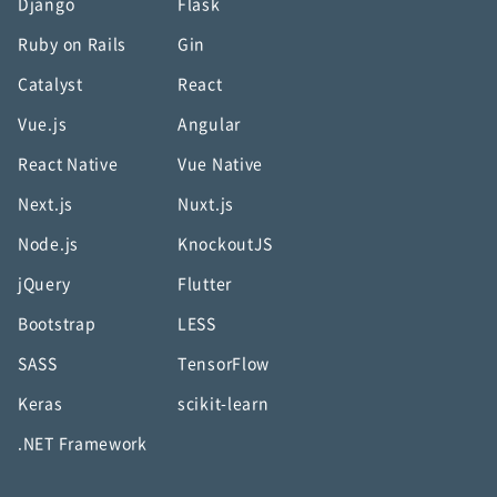
Django
Flask
Ruby on Rails
Gin
Catalyst
React
Vue.js
Angular
React Native
Vue Native
Next.js
Nuxt.js
Node.js
KnockoutJS
jQuery
Flutter
Bootstrap
LESS
SASS
TensorFlow
Keras
scikit-learn
.NET Framework