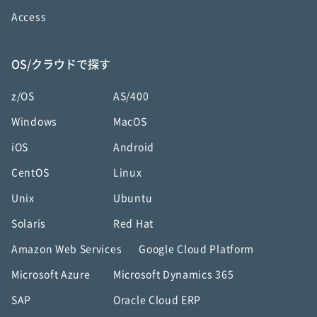
Access
OS/クラウドで探す
z/OS
AS/400
Windows
MacOS
iOS
Android
CentOS
Linux
Unix
Ubuntu
Solaris
Red Hat
Amazon Web Services
Google Cloud Platform
Microsoft Azure
Microsoft Dynamics 365
SAP
Oracle Cloud ERP