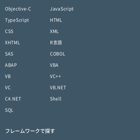
Objective-C
JavaScript
TypeScript
HTML
CSS
XML
XHTML
R言語
SAS
COBOL
ABAP
VBA
VB
VC++
VC
VB.NET
C#.NET
Shell
SQL
フレームワークで探す