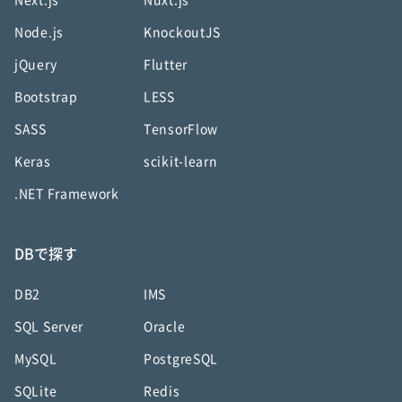
Next.js
Nuxt.js
Node.js
KnockoutJS
jQuery
Flutter
Bootstrap
LESS
SASS
TensorFlow
Keras
scikit-learn
.NET Framework
DBで探す
DB2
IMS
SQL Server
Oracle
MySQL
PostgreSQL
SQLite
Redis