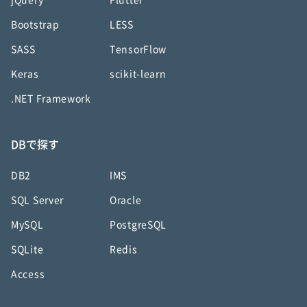
jQuery
Flutter
Bootstrap
LESS
SASS
TensorFlow
Keras
scikit-learn
.NET Framework
DBで探す
DB2
IMS
SQL Server
Oracle
MySQL
PostgreSQL
SQLite
Redis
Access