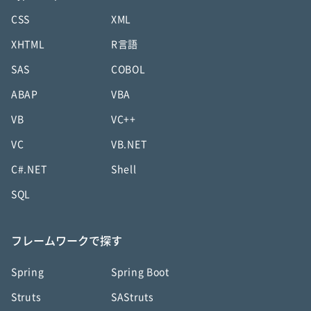
CSS
XML
XHTML
R言語
SAS
COBOL
ABAP
VBA
VB
VC++
VC
VB.NET
C#.NET
Shell
SQL
フレームワークで探す
Spring
Spring Boot
Struts
SAStruts