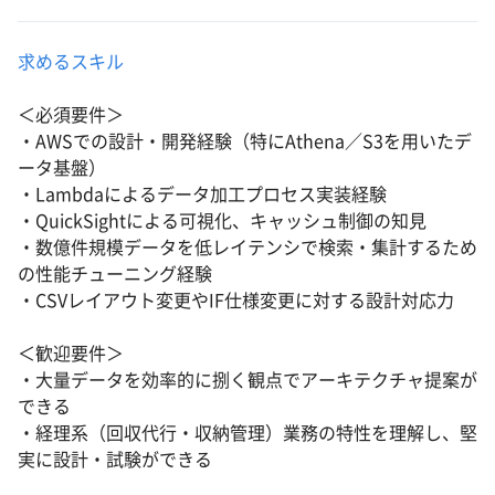
求めるスキル
＜必須要件＞
・AWSでの設計・開発経験（特にAthena／S3を用いたデ
ータ基盤）
・Lambdaによるデータ加工プロセス実装経験
・QuickSightによる可視化、キャッシュ制御の知見
・数億件規模データを低レイテンシで検索・集計するため
の性能チューニング経験
・CSVレイアウト変更やIF仕様変更に対する設計対応力
＜歓迎要件＞
・大量データを効率的に捌く観点でアーキテクチャ提案が
できる
・経理系（回収代行・収納管理）業務の特性を理解し、堅
実に設計・試験ができる