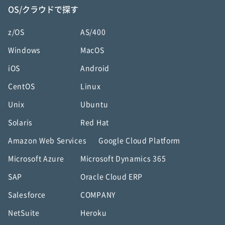
OS/クラウドで探す
z/OS
AS/400
Windows
MacOS
iOS
Android
CentOS
Linux
Unix
Ubuntu
Solaris
Red Hat
Amazon Web Services
Google Cloud Platform
Microsoft Azure
Microsoft Dynamics 365
SAP
Oracle Cloud ERP
Salesforce
COMPANY
NetSuite
Heroku