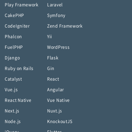
Play Framework
Laravel
CakePHP
Symfony
CodeIgniter
Zend Framework
Phalcon
Yii
FuelPHP
WordPress
Django
Flask
Ruby on Rails
Gin
Catalyst
React
Vue.js
Angular
React Native
Vue Native
Next.js
Nuxt.js
Node.js
KnockoutJS