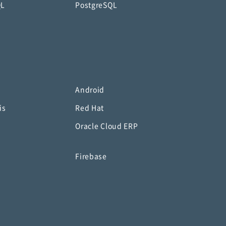
QL
PostgreSQL
Android
is
Red Hat
Oracle Cloud ERP
o
Firebase