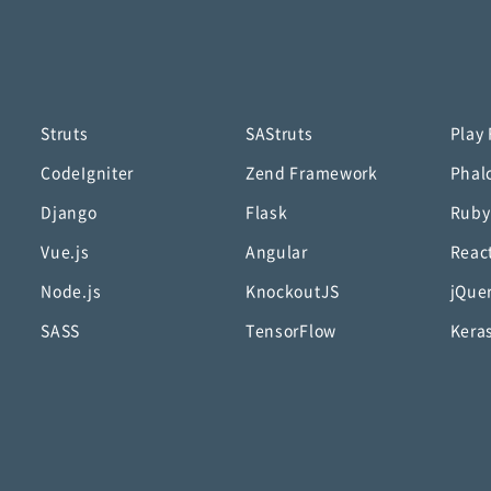
Struts
SAStruts
Play
CodeIgniter
Zend Framework
Phal
Django
Flask
Ruby
Vue.js
Angular
Reac
Node.js
KnockoutJS
jQue
SASS
TensorFlow
Kera