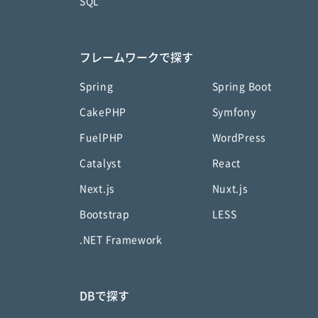
SQL
フレームワークで探す
Spring
Spring Boot
CakePHP
Symfony
FuelPHP
WordPress
Catalyst
React
Next.js
Nuxt.js
Bootstrap
LESS
.NET Framework
DBで探す