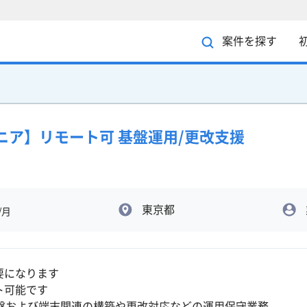
案件を探す
ニア】リモート可 基盤運用/更改支援
東京都
/月
要になります
ト可能です
基盤および端末関連の構築や更改対応などの運用保守業務