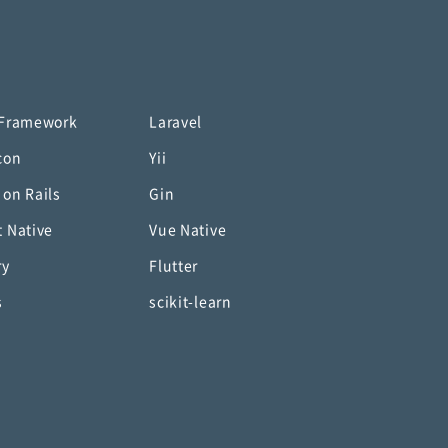
 Framework
Laravel
con
Yii
 on Rails
Gin
t Native
Vue Native
ry
Flutter
s
scikit-learn