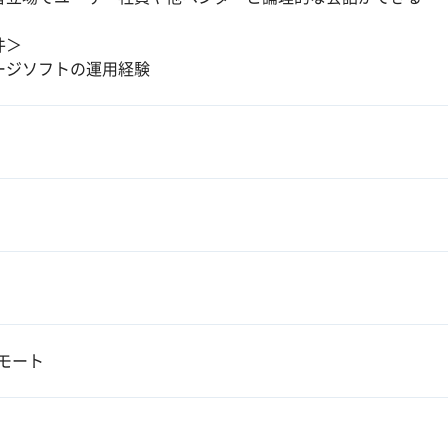
件＞
ージソフトの運用経験
モート