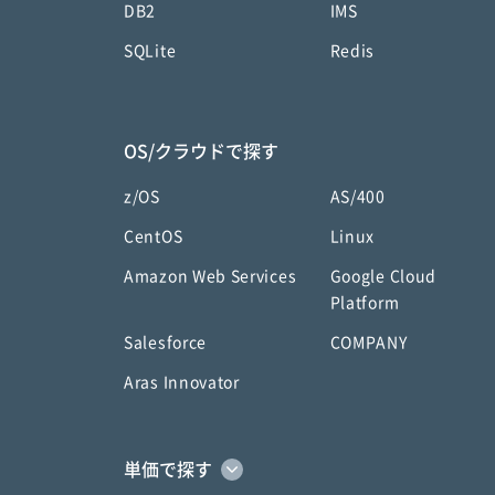
DB2
IMS
SQLite
Redis
OS/クラウドで探す
z/OS
AS/400
CentOS
Linux
Amazon Web Services
Google Cloud
Platform
Salesforce
COMPANY
Aras Innovator
単価で探す