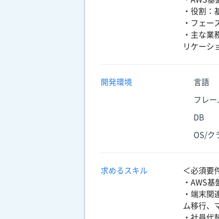
・役割：
・フェー
・主な業
リケーシ
開発環境
言語
フレー
DB
OS/
求めるスキル
＜必須要
・AWS
・端末関
ム移行、
・社員代