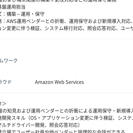
基盤運用担当
ズ：構築～運用・保守
務：AWS運用ベンダーとの折衝、運用保守および新規導入対応
ョン変更に伴う検証、システム移行対応、照会応答対応、ユー
ムワーク
クラウド
Amazon Web Services
件＞
基盤の知見および運用ベンダーとの折衝による運用保守・新規導
連開発スキル（OS・アプリケーション変更に伴う検証、システ
マルチドライバー開発、照会応答対応）
替立場でユーザー社員や他ベンダーと論理的な会話ができる