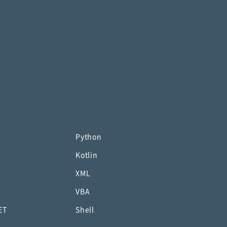
Python
Kotlin
XML
P
VBA
ET
Shell