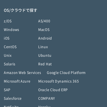
OS/クラウドで探す
z/OS
AS/400
Windows
MacOS
iOS
Android
CentOS
Linux
Unix
Ubuntu
Solaris
Red Hat
Amazon Web Services
Google Cloud Platform
Microsoft Azure
Microsoft Dynamics 365
SAP
Oracle Cloud ERP
Salesforce
COMPANY