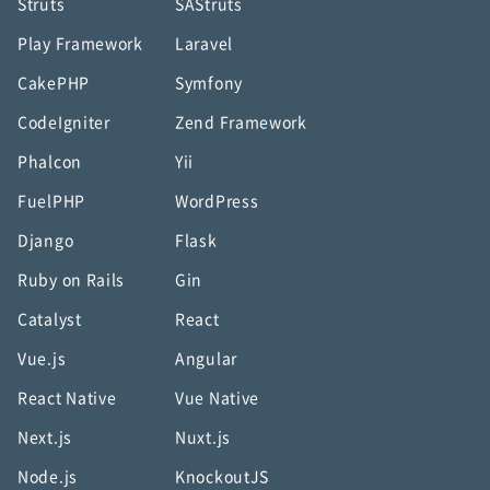
Struts
SAStruts
Play Framework
Laravel
CakePHP
Symfony
CodeIgniter
Zend Framework
Phalcon
Yii
FuelPHP
WordPress
Django
Flask
Ruby on Rails
Gin
Catalyst
React
Vue.js
Angular
React Native
Vue Native
Next.js
Nuxt.js
Node.js
KnockoutJS