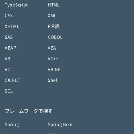
TypeScript
HTML
CSS
XML
XHTML
R言語
SAS
COBOL
ABAP
VBA
VB
VC++
VC
VB.NET
C#.NET
Shell
SQL
フレームワークで探す
Spring
Spring Boot