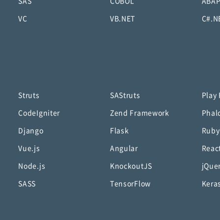
SAS
COBOL
ABA
VC
VB.NET
C#.N
Struts
SAStruts
Play
CodeIgniter
Zend Framework
Phal
Django
Flask
Ruby
Vue.js
Angular
Reac
Node.js
KnockoutJS
jQue
SASS
TensorFlow
Kera