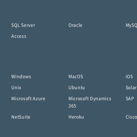
SQL Server
Oracle
MyS
Access
Windows
MacOS
iOS
Unix
Ubuntu
Solar
Microsoft Azure
Microsoft Dynamics
SAP
365
NetSuite
Heroku
Cisc