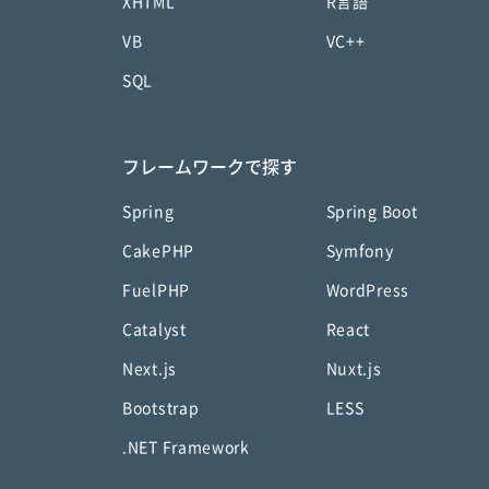
XHTML
R言語
VB
VC++
SQL
フレームワークで探す
Spring
Spring Boot
CakePHP
Symfony
FuelPHP
WordPress
Catalyst
React
Next.js
Nuxt.js
Bootstrap
LESS
.NET Framework