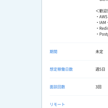
＜歓迎
・AW
・IA
・Re
・Po
期間
未定
想定稼働日数
週5日
面談回数
3回
リモート