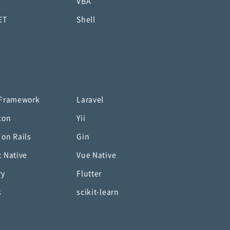
P
VBA
ET
Shell
 Framework
Laravel
con
Yii
 on Rails
Gin
t Native
Vue Native
ry
Flutter
s
scikit-learn