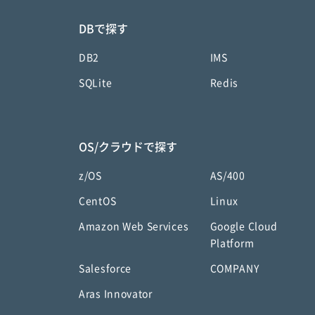
DBで探す
DB2
IMS
SQLite
Redis
OS/クラウドで探す
z/OS
AS/400
CentOS
Linux
Amazon Web Services
Google Cloud
Platform
Salesforce
COMPANY
Aras Innovator