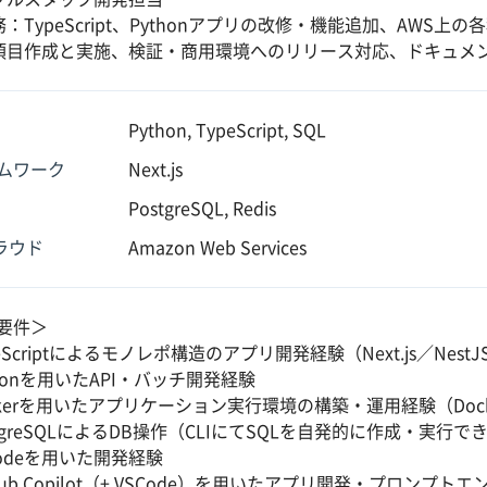
：TypeScript、Pythonアプリの改修・機能追加、AWS
項目作成と実施、検証・商用環境へのリリース対応、ドキュメ
Python, TypeScript, SQL
ムワーク
Next.js
PostgreSQL, Redis
クラウド
Amazon Web Services
要件＞
eScriptによるモノレポ構造のアプリ開発経験（Next.js／Ne
thonを用いたAPI・バッチ開発経験
ckerを用いたアプリケーション実行環境の構築・運用経験（Docke
tgreSQLによるDB操作（CLIにてSQLを自発的に作成・実行で
Codeを用いた開発経験
Hub Copilot（+ VSCode）を用いたアプリ開発・プロンプ