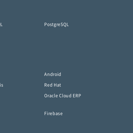
QL
PostgreSQL
Android
is
Red Hat
Oracle Cloud ERP
o
Firebase