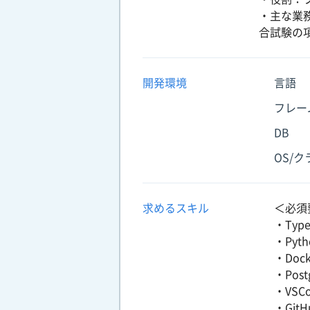
・主な業務
合試験の
開発環境
言語
フレー
DB
OS/
求めるスキル
＜必須
・Typ
・Py
・Do
・Pos
・VS
・Git