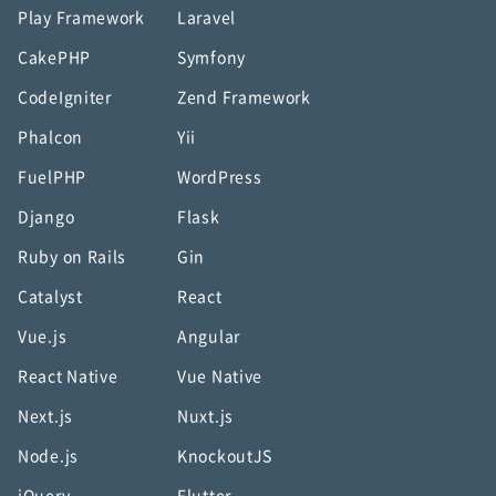
Play Framework
Laravel
CakePHP
Symfony
CodeIgniter
Zend Framework
Phalcon
Yii
FuelPHP
WordPress
Django
Flask
Ruby on Rails
Gin
Catalyst
React
Vue.js
Angular
React Native
Vue Native
Next.js
Nuxt.js
Node.js
KnockoutJS