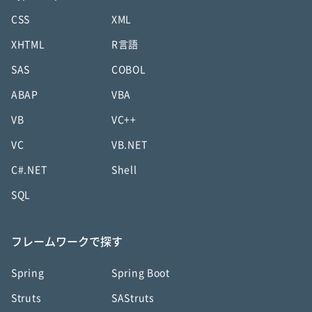
CSS
XML
XHTML
R言語
SAS
COBOL
ABAP
VBA
VB
VC++
VC
VB.NET
C#.NET
Shell
SQL
フレームワークで探す
Spring
Spring Boot
Struts
SAStruts