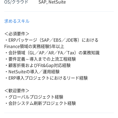
OS/クラウド
SAP, NetSuite
求めるスキル
＜必須要件＞
・ERPパッケージ（SAP／EBS／JDE等）における
Finance領域の実務経験5年以上
・会計領域（GL／AP／AR／FA／Tax）の業務知識
・要件定義～導入までの上流工程経験
・顧客折衝およびFit&Gap対応経験
・NetSuiteの導入／運用経験
・ERP導入プロジェクトにおけるリード経験
＜歓迎要件＞
・グローバルプロジェクト経験
・会計システム刷新プロジェクト経験