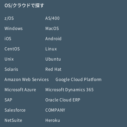
OS/クラウドで探す
z/OS
AS/400
Windows
MacOS
iOS
Android
CentOS
Linux
Unix
Ubuntu
Solaris
Red Hat
Amazon Web Services
Google Cloud Platform
Microsoft Azure
Microsoft Dynamics 365
SAP
Oracle Cloud ERP
Salesforce
COMPANY
NetSuite
Heroku