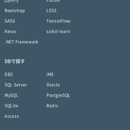
jQuery
Flutter
Bootstrap
LESS
SASS
TensorFlow
Keras
scikit-learn
.NET Framework
DBで探す
DB2
IMS
SQL Server
Oracle
MySQL
PostgreSQL
SQLite
Redis
Access