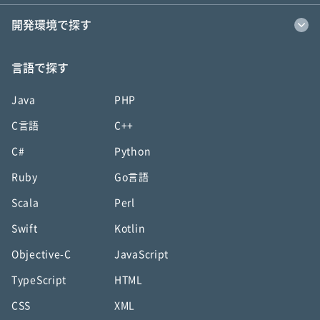
開発環境で探す
言語で探す
Java
PHP
C言語
C++
C#
Python
Ruby
Go言語
Scala
Perl
Swift
Kotlin
Objective-C
JavaScript
TypeScript
HTML
CSS
XML