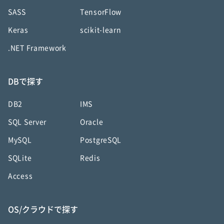
SASS
TensorFlow
Keras
scikit-learn
.NET Framework
DBで探す
DB2
IMS
SQL Server
Oracle
MySQL
PostgreSQL
SQLite
Redis
Access
OS/クラウドで探す