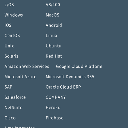
z/OS
AS/400
Windows
MacOS
iOS
Android
CentOS
Linux
Unix
Ubuntu
Solaris
Red Hat
Amazon Web Services
Google Cloud Platform
Microsoft Azure
Microsoft Dynamics 365
SAP
Oracle Cloud ERP
Salesforce
COMPANY
NetSuite
Heroku
Cisco
Firebase