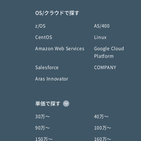
OS/クラウドで探す
z/OS
AS/400
CentOS
Linux
Amazon Web Services
Google Cloud
Platform
Salesforce
COMPANY
Aras Innovator
単価で探す
30万〜
40万〜
90万〜
100万〜
150万〜
160万〜