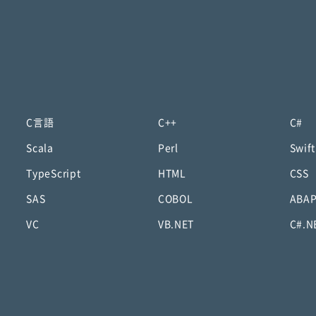
C言語
C++
C#
Scala
Perl
Swift
TypeScript
HTML
CSS
SAS
COBOL
ABA
VC
VB.NET
C#.N