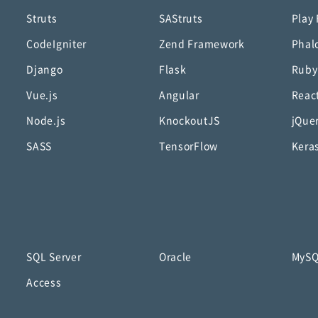
Struts
SAStruts
Play
CodeIgniter
Zend Framework
Phal
Django
Flask
Ruby
Vue.js
Angular
Reac
Node.js
KnockoutJS
jQue
SASS
TensorFlow
Kera
SQL Server
Oracle
MyS
Access