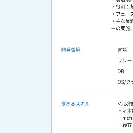
・役割：
・フェー
・主な業
ーの実施
開発環境
言語
フレー
DB
OS/
求めるスキル
＜必須
・基本
・mc
・顧客