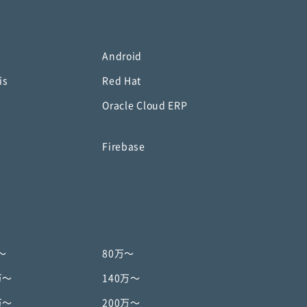
Android
is
Red Hat
Oracle Cloud ERP
o
Firebase
〜
80万〜
万〜
140万〜
万〜
200万〜