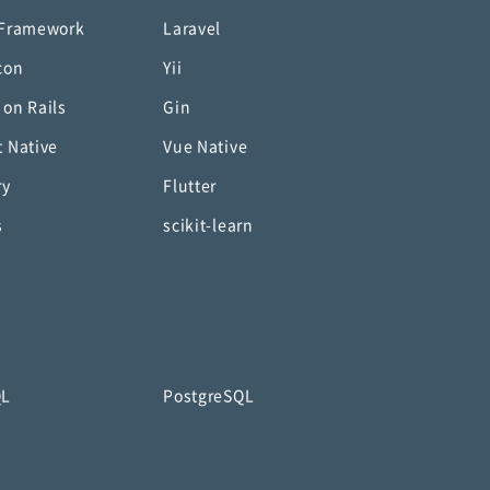
 Framework
Laravel
con
Yii
 on Rails
Gin
t Native
Vue Native
ry
Flutter
s
scikit-learn
QL
PostgreSQL