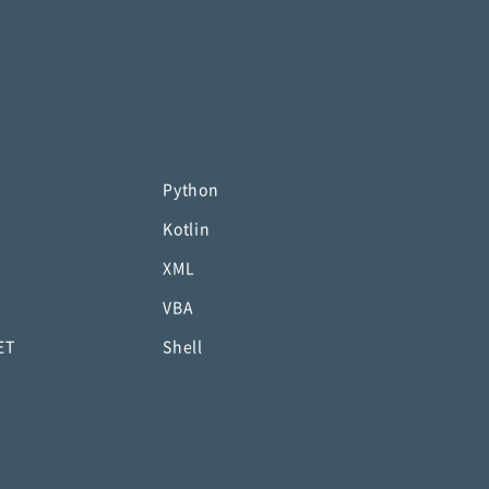
Python
Kotlin
XML
P
VBA
ET
Shell