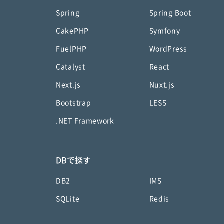
Spring
Spring Boot
CakePHP
Symfony
FuelPHP
WordPress
Catalyst
React
Next.js
Nuxt.js
Bootstrap
LESS
.NET Framework
DBで探す
DB2
IMS
SQLite
Redis