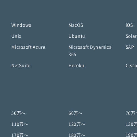
Windows
MacOS
iOS
Unix
Ubuntu
Solar
Microsoft Azure
Microsoft Dynamics
SAP
365
NetSuite
Heroku
Cisc
50万〜
60万〜
70万
110万〜
120万〜
130
170万〜
180万〜
190