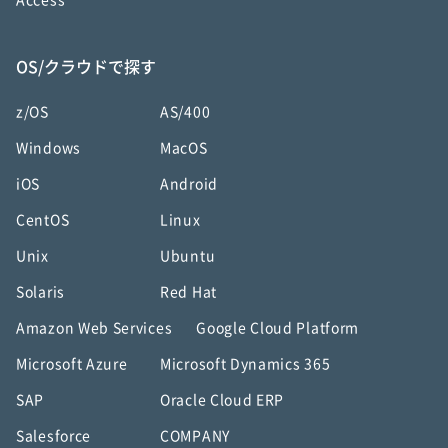
Access
OS/クラウドで探す
z/OS
AS/400
Windows
MacOS
iOS
Android
CentOS
Linux
Unix
Ubuntu
Solaris
Red Hat
Amazon Web Services
Google Cloud Platform
Microsoft Azure
Microsoft Dynamics 365
SAP
Oracle Cloud ERP
Salesforce
COMPANY