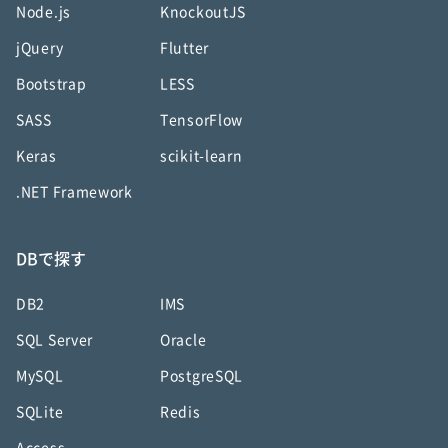
Node.js
KnockoutJS
jQuery
Flutter
Bootstrap
LESS
SASS
TensorFlow
Keras
scikit-learn
.NET Framework
DBで探す
DB2
IMS
SQL Server
Oracle
MySQL
PostgreSQL
SQLite
Redis