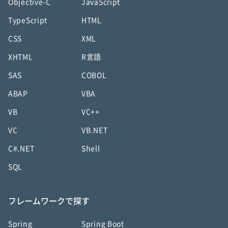
Objective-C
JavaScript
TypeScript
HTML
CSS
XML
XHTML
R言語
SAS
COBOL
ABAP
VBA
VB
VC++
VC
VB.NET
C#.NET
Shell
SQL
フレームワークで探す
Spring
Spring Boot