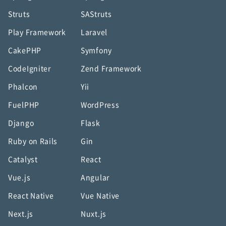
Struts
SAStruts
Play Framework
Laravel
CakePHP
Symfony
CodeIgniter
Zend Framework
Phalcon
Yii
FuelPHP
WordPress
Django
Flask
Ruby on Rails
Gin
Catalyst
React
Vue.js
Angular
React Native
Vue Native
Next.js
Nuxt.js