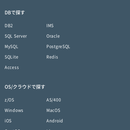
DBで探す
DB2
IMS
SQL Server
Oracle
MySQL
PostgreSQL
SQLite
Redis
Access
OS/クラウドで探す
z/OS
AS/400
Windows
MacOS
iOS
Android