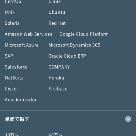
CentOS
Linux
Unix
Ubuntu
Solaris
Red Hat
Amazon Web Services
Google Cloud Platform
Microsoft Azure
Microsoft Dynamics 365
SAP
Oracle Cloud ERP
Salesforce
COMPANY
NetSuite
Heroku
Cisco
Firebase
Aras Innovator
単価で探す
30万〜
40万〜