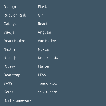
Django
Flask
Ruby on Rails
Gin
Catalyst
React
Vue.js
Angular
React Native
Vue Native
Next.js
Nuxt.js
Node.js
KnockoutJS
jQuery
Flutter
Bootstrap
LESS
SASS
TensorFlow
Keras
scikit-learn
.NET Framework