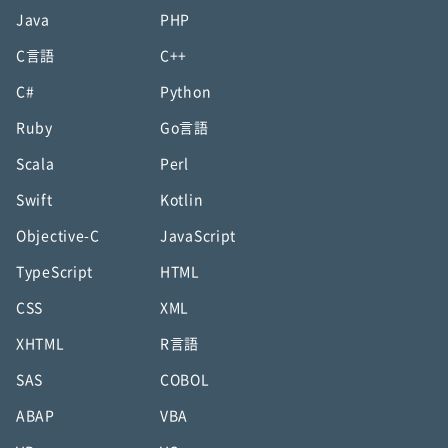
Java
PHP
C言語
C++
C#
Python
Ruby
Go言語
Scala
Perl
Swift
Kotlin
Objective-C
JavaScript
TypeScript
HTML
CSS
XML
XHTML
R言語
SAS
COBOL
ABAP
VBA