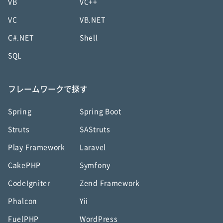
VB
VC++
VC
VB.NET
C#.NET
Shell
SQL
フレームワークで探す
Spring
Spring Boot
Struts
SAStruts
Play Framework
Laravel
CakePHP
Symfony
CodeIgniter
Zend Framework
Phalcon
Yii
FuelPHP
WordPress