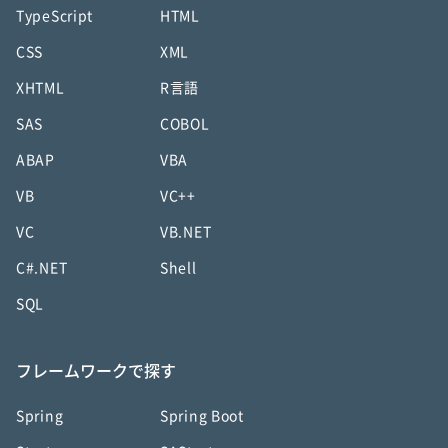
TypeScript
HTML
CSS
XML
XHTML
R言語
SAS
COBOL
ABAP
VBA
VB
VC++
VC
VB.NET
C#.NET
Shell
SQL
フレームワークで探す
Spring
Spring Boot