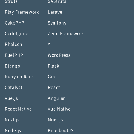
Struts
SAStruts
Play Framework
Laravel
CakePHP
Symfony
CodeIgniter
Zend Framework
Phalcon
Yii
FuelPHP
WordPress
Django
Flask
Ruby on Rails
Gin
Catalyst
React
Vue.js
Angular
React Native
Vue Native
Next.js
Nuxt.js
Node.js
KnockoutJS