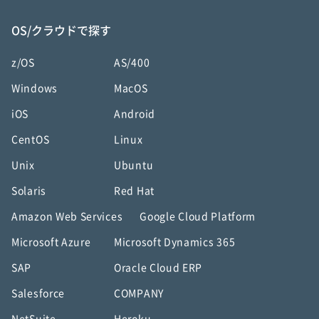
OS/クラウドで探す
z/OS
AS/400
Windows
MacOS
iOS
Android
CentOS
Linux
Unix
Ubuntu
Solaris
Red Hat
Amazon Web Services
Google Cloud Platform
Microsoft Azure
Microsoft Dynamics 365
SAP
Oracle Cloud ERP
Salesforce
COMPANY