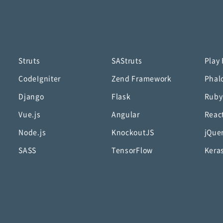
Struts
SAStruts
Play
CodeIgniter
Zend Framework
Phal
Django
Flask
Ruby
Vue.js
Angular
Reac
Node.js
KnockoutJS
jQue
SASS
TensorFlow
Kera