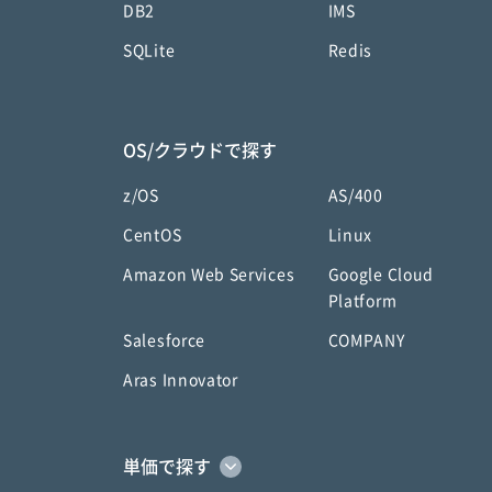
DB2
IMS
SQLite
Redis
OS/クラウドで探す
z/OS
AS/400
CentOS
Linux
Amazon Web Services
Google Cloud
Platform
Salesforce
COMPANY
Aras Innovator
単価で探す