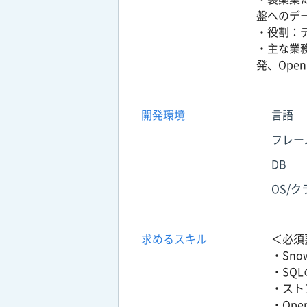
盤へのデ
・役割：
・主な業
発、Ope
開発環境
言語
フレー
DB
OS/
求めるスキル
＜必須
・Sno
・SQ
・スト
・Ope