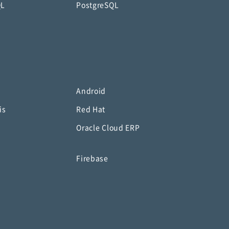
QL
PostgreSQL
Android
is
Red Hat
Oracle Cloud ERP
o
Firebase