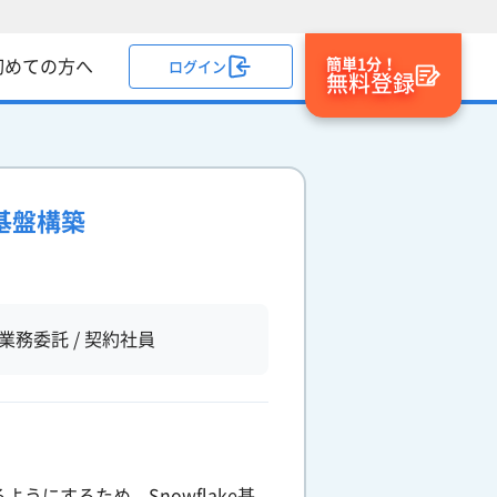
簡単1分！
初めての方へ
ログイン
無料登録
タ基盤構築
業務委託 / 契約社員
にするため、Snowflake基