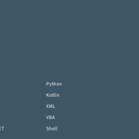
Python
Kotlin
XML
P
VBA
ET
Shell