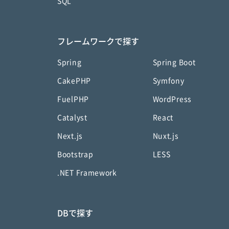
SQL
フレームワークで探す
Spring
Spring Boot
CakePHP
Symfony
FuelPHP
WordPress
Catalyst
React
Next.js
Nuxt.js
Bootstrap
LESS
.NET Framework
DBで探す