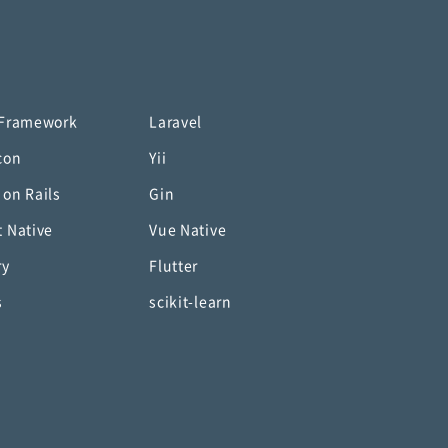
 Framework
Laravel
con
Yii
 on Rails
Gin
t Native
Vue Native
ry
Flutter
s
scikit-learn