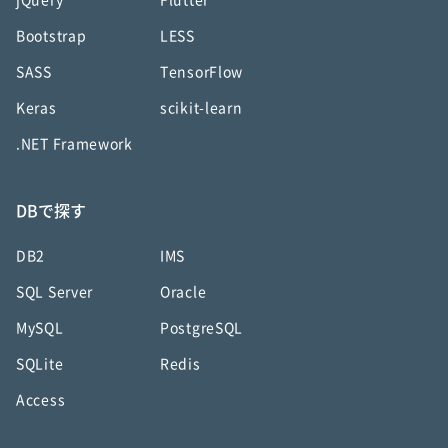
jQuery
Flutter
Bootstrap
LESS
SASS
TensorFlow
Keras
scikit-learn
.NET Framework
DBで探す
DB2
IMS
SQL Server
Oracle
MySQL
PostgreSQL
SQLite
Redis
Access