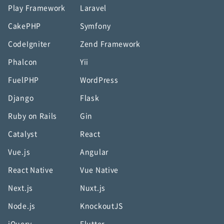
Play Framework
Laravel
CakePHP
Symfony
CodeIgniter
Zend Framework
Phalcon
Yii
FuelPHP
WordPress
Django
Flask
Ruby on Rails
Gin
Catalyst
React
Vue.js
Angular
React Native
Vue Native
Next.js
Nuxt.js
Node.js
KnockoutJS