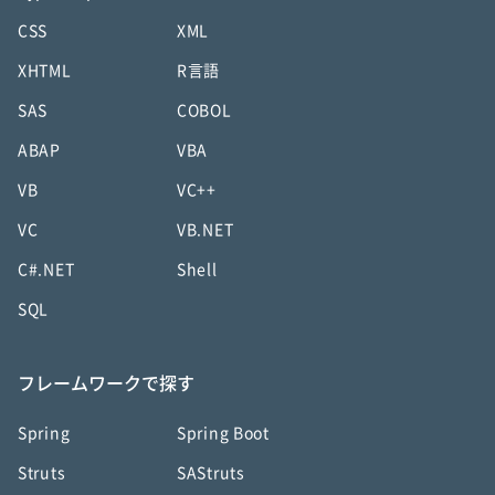
CSS
XML
XHTML
R言語
SAS
COBOL
ABAP
VBA
VB
VC++
VC
VB.NET
C#.NET
Shell
SQL
フレームワークで探す
Spring
Spring Boot
Struts
SAStruts