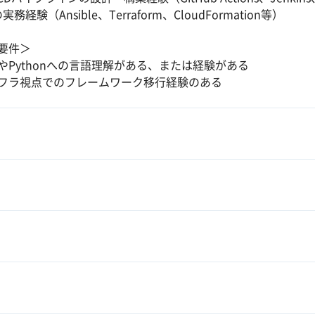
実務経験（Ansible、Terraform、CloudFormation等）
要件＞
PやPythonへの言語理解がある、または経験がある
フラ視点でのフレームワーク移行経験のある