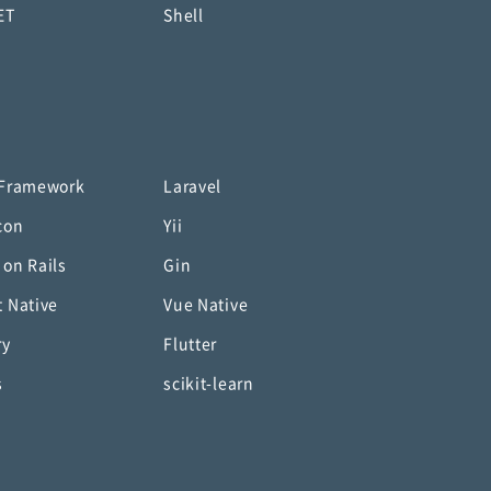
ET
Shell
 Framework
Laravel
con
Yii
 on Rails
Gin
t Native
Vue Native
ry
Flutter
s
scikit-learn