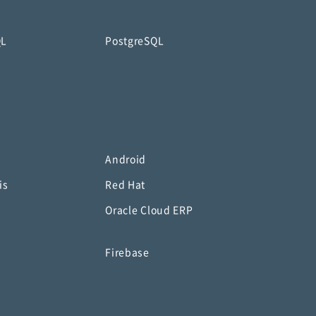
QL
PostgreSQL
Android
is
Red Hat
Oracle Cloud ERP
o
Firebase