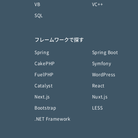
VB
VC++
SQL
フレームワークで探す
Spring
Spring Boot
CakePHP
Symfony
FuelPHP
WordPress
Catalyst
React
Next.js
Nuxt.js
Bootstrap
LESS
.NET Framework