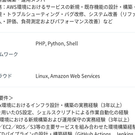
務：AWS環境におけるサービスの新規・既存機能の設計・構築
視・トラブルシューティング・バグ改修、システム改善（リフ
入・評価、負荷測定およびパフォーマンス改善）など
PHP, Python, Shell
ムワーク
クラウド
Linux, Amazon Web Services
要件＞
nux環境におけるインフラ設計・構築の実務経験（3年以上）
Iを用いたOS設定、シェルスクリプトによる作業自動化の経験
S環境における新規構築および運用保守の実務経験（3年以上）
C／EC2／RDS／S3等の主要サービスを組み合わせた環境構築経
CDパイプラインの設計・構築経験（GitHub Actions、Jenkins、G