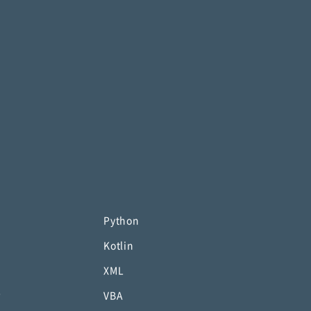
Python
Kotlin
XML
P
VBA