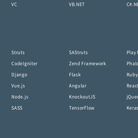
VC
VB.NET
C#.N
Struts
SAStruts
Play
CodeIgniter
Zend Framework
Phal
Django
Flask
Ruby
Vue.js
Angular
Reac
Node.js
KnockoutJS
jQue
SASS
TensorFlow
Kera