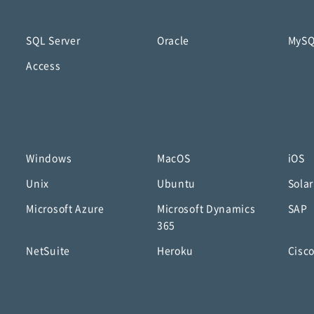
SQL Server
Oracle
MyS
Access
Windows
MacOS
iOS
Unix
Ubuntu
Solar
Microsoft Azure
Microsoft Dynamics
SAP
365
NetSuite
Heroku
Cisc