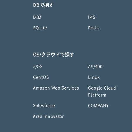
DBで探す
DB2
IMS
SQLite
Redis
OS/クラウドで探す
z/OS
AS/400
CentOS
Linux
Amazon Web Services
Google Cloud
Platform
Salesforce
COMPANY
Aras Innovator