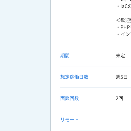
・IaCの
＜歓迎
・PH
・イン
期間
未定
想定稼働日数
週5日
面談回数
2回
リモート