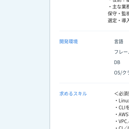
・主な業
保守・監
選定・導
開発環境
言語
フレー
DB
OS/
求めるスキル
＜必須
・Li
・CL
・AW
・VP
・CI／